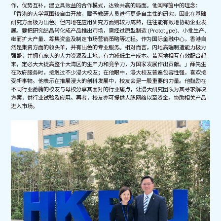
作，优势互补，建立具效益的合作模式，达致共赢的局面。他阐释箇中的理念：
「香港的大学氛围较自由开放，赋予教研人员进行更多自主性的研究，因此在基础
研究方面极为出色。但内地在应用研究方面则较为成熟，往往能有效地协助企业发
展。要把研究结晶转化成产品推出市场，需经过原型制造 (Prototype)、小批生产、
继而扩大产量、筹集资金及制定市场营销策略等过程。作为国际金融中心，香港自
然是集资方面的领头羊，并有出色的专业服务。相对而言，内地高端制造能力极为
强盛，并拥有庞大的人力资源及土地，有力减低生产成本。若两地相互有效配合起
来，定必大大提高整个大湾区的生产力和竞争力，为国家发展作出贡献。」薛先生
在政府服务时，接触过不少浸大校友；在他眼中，浸大校友普遍包容性强，喜欢接
受新事物。他表示在推展浸大的创科发展中，校友会是一股重要的力量。他鼓励在
不同行业驰骋的校友与母校分享其面对的行业痛点，让浸大研究团队为其寻求解决
方案，供行业试验及应用。再者，校友亦可提供人脉网络以至资金，协助相关产品
进入市场。