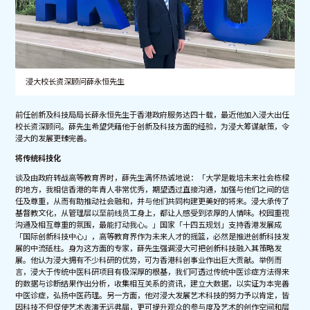
浸大校长资深顾问薛永恒先生
前任创新及科技局局长薛永恒先生于香港政府服务达四十载，最近他加入浸大出任
校长资深顾问。薛先生希望凭藉他于创新及科技方面的经验，为浸大筹谋献策，令
浸大的发展更臻完善。
将传统科技化
谈及由政府转战高等教育界时，薛先生满怀热诚地说：「大学是栽培未来社会栋樑
的地方，我相信香港的年青人非常优秀，期望透过直接沟通，加强与他们之间的信
任及尊重，从而有助推动社会融和，并与他们共同构建更美好的将来。浸大承传了
基督教文化，从管理层以至前线员工身上，都让人感受到浓厚的人情味。校园重视
沟通及相互尊重的氛围，最能打动我心。」国家「十四五规划」支持香港发展成
「国际创新科技中心」，高等教育界作为未来人才的摇篮，必然是推进创新科技发
展的中流砥柱。身为这方面的专家，薛先生强调浸大可把创新科技融入其策略发
展。他认为浸大拥有不少科研的优势，可为香港科创事业作出巨大贡献。举例而
言，浸大于传统中医科研项目有极深厚的根基，我们可透过传统中医诊症方法得来
的数据与诊断结果作出分析，收集相互关系的资讯，建立大数据，以实证为本完善
中医诊症，弘扬中医药理。另一方面，他对浸大发展艺术科技的努力予以肯定，皆
因科技不但促使艺术表演无远弗届，更可提升观众的参与度及艺术的创作空间和层