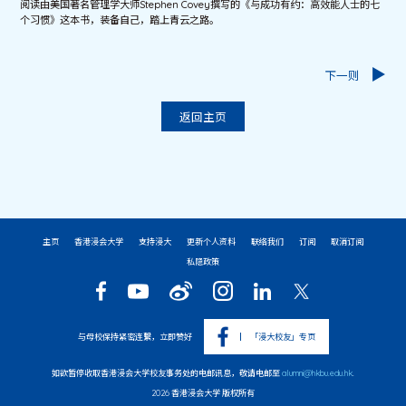
阅读由美国著名管理学大师Stephen Covey撰写的《与成功有约：高效能人士的七
个习惯》这本书，装备自己，踏上青云之路。
下一则
返回主页
主页
香港浸会大学
支持浸大
更新个人资料
联络我们
订阅
取消订阅
私隐政策
与母校保持紧密连繫，立即赞好
「浸大校友」专页
如欲暂停收取香港浸会大学校友事务处的电邮讯息，敬请电邮至
alumni@hkbu.edu.hk
.
2026 香港浸会大学 版权所有