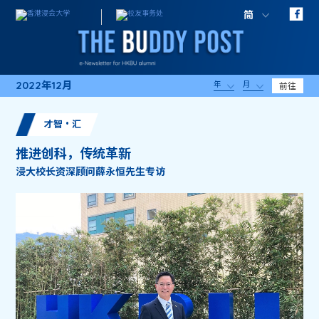
简
2022年12月
年
月
前往
才智・汇
推进创科，传统革新
浸大校长资深顾问薛永恒先生专访