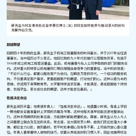
薛先生与校友事务处总监李惠仪博士 (左) 就校友如何能参与推动浸大的创科
发展作出交流。
超越期望
回顾四十年的政府生涯，薛先生于机电工程署服务的时间最长，并于2017年出任该
署署长，当中经历过不少变迁。他回忆政府九十年代初推行公营服务改革，包括于
1996年成立机电工程营运基金。此后，机电署需与私人公司争取政府部门的服务合
约。这样重大的转变让机电署同仁明白增强自身竞争力的重要性，当中的启悟是：
「不论什么行业，都要以服务客户为依归。在瞬息万变的世代，一个成功的服务机
构，不仅要满足客户需求，更要超越客户的期望，打动他们的心。这种以客为本的
思维，亦适用于高等教育界。大学要持续追求至善，才能满足，甚或超越各个持份
者，包括学生、家长或社会的期望，这样才能走在最前。」
性格决定命运
薛先生阅历丰富；他寄语年青人：「性格决定命运」。他透露小时候，每逢上学前
一晚他都会妥善准备好上学用的衣履及书簿，这样他每天清早就能迅速地整装出
行。这种未雨绸缪的处事态度，方能随时都能把握机会。再者，薛先生认为人与人
之间要建立融合及互信的关系。常言道，治大国若烹小鲜，故我们无论处理大小事
情，都应全力以赴，做到最好。若平时处事细心及有条不紊，上司自然放心委以重
任。年青人要掌握待人接物的技巧，就要从养成良好的习惯入手，因此他推荐校友