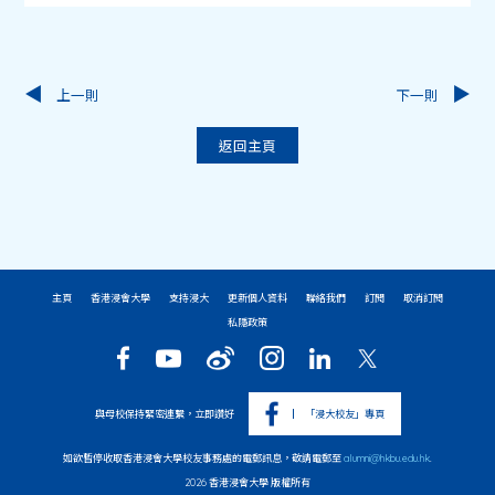
上一則
下一則
返回主頁
主頁
香港浸會大學
支持浸大
更新個人資料
聯絡我們
訂閱
取消訂閱
私隱政策
與母校保持緊密連繫，立即讚好
「浸大校友」專頁
如欲暫停收取香港浸會大學校友事務處的電郵訊息，敬請電郵至
alumni@hkbu.edu.hk
.
2026 香港浸會大學 版權所有