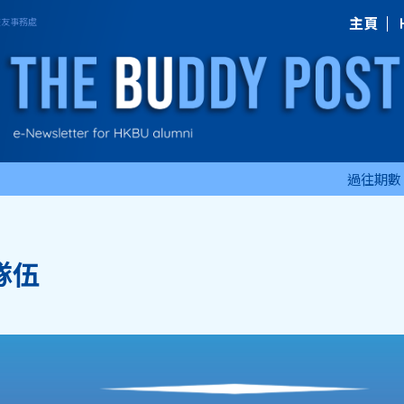
主頁
過往期數
隊伍