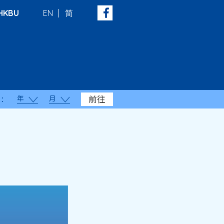
HKBU
EN
简
年
月
前往
：