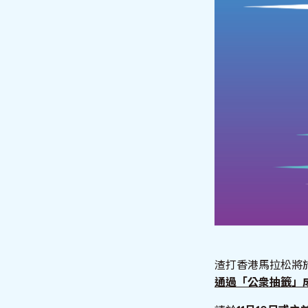
渣打香港馬拉松將於
通過「公衆抽籤」