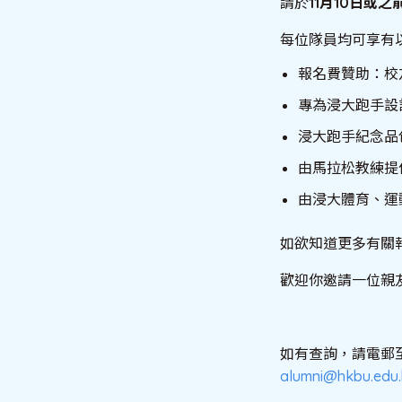
請於
11月10日或之
每位隊員均可享有
報名費贊助：校
專為浸大跑手設
浸大跑手紀念品
由馬拉松教練提
由浸大體育、運
如欲知道更多有關
歡迎你邀請一位親
如有查詢，請電郵
alumni@hkbu.edu.