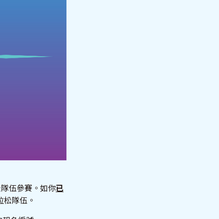
松隊伍參賽。如你
已
拉松隊伍。