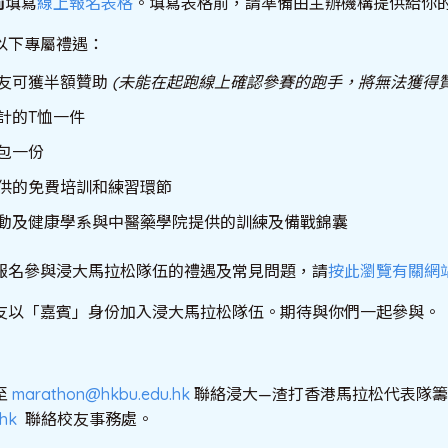
前
填寫
線上報名表格
。填寫表格前，請準備由主辦機構提供給你
以下專屬禮遇：
友可獲半額贊助
(未能在起跑線上確認參賽的跑手，將無法獲得贊
計的T恤一件
包一份
供的免費培訓和練習環節
動及健康學系與中醫藥學院提供的訓練及備戰錦囊
報名參與浸大馬拉松隊伍的禮遇及常見問題，請
按此瀏覽有關網
友以「嘉賓」身份加入浸大馬拉松隊伍。期待與你們一起參與。
至
marathon@hkbu.edu.hk
聯絡浸大—渣打香港馬拉松代表隊籌
hk
聯絡校友事務處。