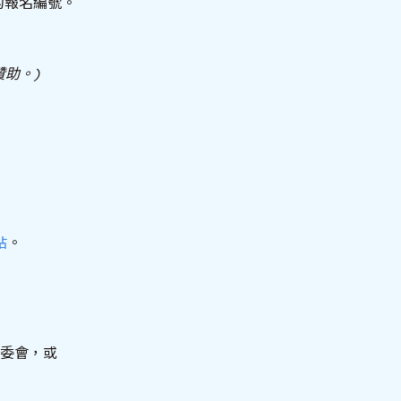
的報名編號。
助。)
站
。
委會，或