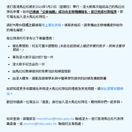
渣打香港馬拉松將於2024年1月21日（星期日）舉行，浸大將再次組成自己的馬拉松
隊伍參賽。如你
已通過「公衆抽籤」成功向主辦機構報名，並已完成付款程序
，
即
可報名加入浸大馬拉松隊伍。
請於
11月10日或之前
填寫
線上報名表格
。填寫表格前，請準備由主辦機構提供給你
的報名編號。
每位隊員均可享有以下專屬禮遇：
報名費贊助：校友可獲半額贊助
(未能在起跑線上確認參賽的跑手，將無法獲得
贊助。)
專為浸大跑手設計的T恤一件
浸大跑手紀念品包一份
由馬拉松教練提供的免費培訓和練習環節
由浸大體育、運動及健康學系與中醫藥學院提供的訓練及備戰錦囊
如欲知道更多有關報名參與浸大馬拉松隊伍的禮遇及常見問題，請
按此瀏覽有關網
站
。
歡迎你邀請一位親友以「嘉賓」身份加入浸大馬拉松隊伍。期待與你們一起參與。
如有查詢，請電郵至
marathon@hkbu.edu.hk
聯絡浸大—渣打香港馬拉松代表隊
籌委會，或
alumni@hkbu.edu.hk
聯絡校友事務處。