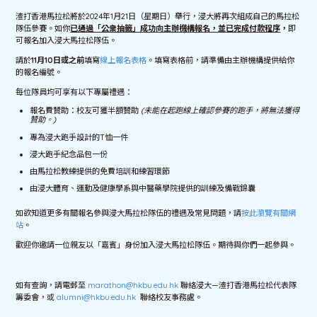
渣打香港馬拉松將於2024年1月21日（星期日）舉行，浸大將再次組成自己的馬拉松
隊伍參賽。如你
已通過「公衆抽籤」成功向主辦機構報名，並已完成付款程序
，
即
可報名加入浸大馬拉松隊伍。
請於
11月10日或之前
填寫
線上報名表格
。填寫表格前，請準備由主辦機構提供給你
的報名編號。
每位隊員均可享有以下專屬禮遇：
報名費贊助：校友可獲半額贊助
(未能在起跑線上確認參賽的跑手，將無法獲得
贊助。)
專為浸大跑手設計的T恤一件
浸大跑手紀念品包一份
由馬拉松教練提供的免費培訓和練習環節
由浸大體育、運動及健康學系與中醫藥學院提供的訓練及備戰錦囊
如欲知道更多有關報名參與浸大馬拉松隊伍的禮遇及常見問題，請
按此瀏覽有關網
站
。
歡迎你邀請一位親友以「嘉賓」身份加入浸大馬拉松隊伍。期待與你們一起參與。
如有查詢，請電郵至
marathon@hkbu.edu.hk
聯絡浸大—渣打香港馬拉松代表隊
籌委會，或
alumni@hkbu.edu.hk
聯絡校友事務處。