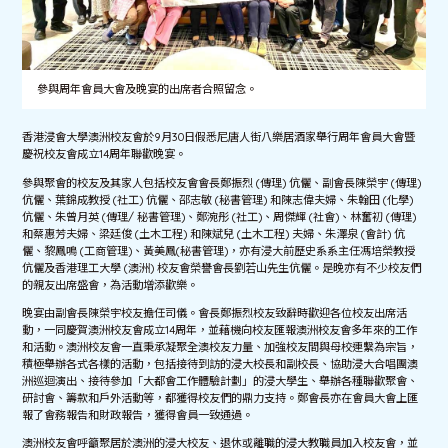
參與周年會員大會及晚宴的出席者合照留念。
香港浸會大學澳洲校友會於9月30日假悉尼唐人街八樂居酒家舉行周年會員大會暨
慶祝校友會成立14周年聯歡晚宴。
參與聚會的校友及其家人包括校友會會長鄭振烈 (傳理) 伉儷、副會長陳榮宇 (傳理)
伉儷、葉錦成教授 (社工) 伉儷、邵志敏 (秘書管理) 和陳志偉夫婦、朱翰田 (化學)
伉儷、朱曾月英 (傳理/ 秘書管理)、鄭涴彤 (社工)、周傑輝 (社會)、林奮初 (傳理)
和蔡惠芳夫婦、梁廷俊 (土木工程) 和陳斌兒 (土木工程) 夫婦、朱澤泉 (會計) 伉
儷、黎鳳鳴 (工商管理)、黃美鳳(秘書管理)，亦有浸大前歷史系系主任馮培榮教授
伉儷及香港理工大學 (澳洲) 校友會榮譽會長劉若山先生伉儷。是晚亦有不少校友們
的親友出席盛會，為活動增添歡樂。
晚宴由副會長陳榮宇校友擔任司儀。會長鄭振烈校友致辭時歡迎各位校友出席活
動，一同慶賀澳洲校友會成立14周年，並藉機向校友匯報澳洲校友會多年來的工作
和活動。澳洲校友會一直秉承凝聚全澳校友力量、加強校友間與母校連繫為宗旨，
積極舉辦各式各樣的活動，包括接待到訪的浸大校長和副校長、協助浸大合唱團澳
洲巡迴演出、接待參加「大都會工作體驗計劃」的浸大學生、舉辦各種聯歡聚會、
研討會、籌款和戶外活動等，都獲得校友們的鼎力支持。鄭會長亦在會員大會上匯
報了會務報告和財政報告，獲得會員一致通過。
澳洲校友會呼籲聚居於澳洲的浸大校友、退休或離職的浸大教職員加入校友會，並