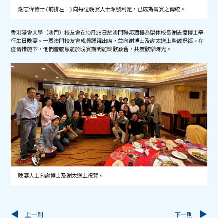
謝志偉博士 (前排左一) 向每位晚宴人士派發利是，已成為壽宴之傳統。
香港浸會大學（澳門）校友會在10月28日於澳門聯邦酒樓為榮休校長謝志偉博士舉
行生日晚宴。一眾澳門校友會成員踴躍出席，並向謝博士及謝太送上摰誠祝福。在
疫情措施下，他們皆感恩能於晚宴期間能談歡敘舊，共度歡樂時光。
晚宴人士向謝博士及謝太送上祝賀。
上一則
下一則