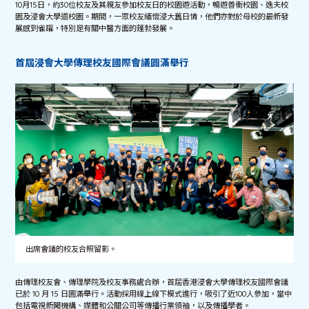
10月15日，約30位校友及其親友參加校友日的校園遊活動，暢遊善衡校園、逸夫校
園及浸會大學道校園。期間，一眾校友緬懷浸大舊日情，他們亦對於母校的最新發
展感到雀躍，特別是有關中醫方面的蓬勃發展。
首屆浸會大學傳理校友國際會議圓滿舉行
出席會議的校友合照留影。
由傳理校友會、傳理學院及校友事務處合辦，首屆香港浸會大學傳理校友國際會議
已於 10 月 15 日圓滿舉行。活動採用線上線下模式進行，吸引了近100人參加，當中
包括電視新聞機構、媒體和公關公司等傳播行業領袖，以及傳播學者。