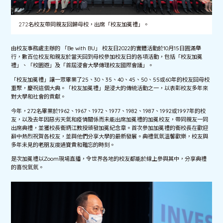
272名校友帶同親友回歸母校，出席「校友加冕禮」。
由校友事務處主辦的 「Be with BU」 校友日2022的實體活動於10月15日圓滿舉
行，數百位校友和親友於當天回到母校參加校友日的各項活動，包括「校友加冕
禮」、「校園遊」及「首屆浸會大學傳理校友國際會議」。
「校友加冕禮」讓一眾畢業了25、30、35、40、45、50、55或60年的校友回母校
重聚，慶祝這個大典。「校友加冕禮」是浸大的傳統活動之一，以表彰校友多年來
對大學和社會的貢獻。
今年，272名畢業於1962、1967、1972、1977、1982、1987、1992或1997年的校
友，以及去年因惡劣天氣和疫情關係而未能出席加冕禮的加冕校友，帶同親友一同
出席典禮，並獲校長衞炳江教授頒發加冕紀念章。首次參加加冕禮的衞校長在歡迎
辭中熱烈祝賀各校友，並與他們分享大學的最新發展。典禮氣氛溫馨歡樂，校友與
多年未見的老朋友度過寶貴和難忘的時刻。
是次加冕禮以Zoom現場直播，令世界各地的校友都能於線上參與其中，分享典禮
的喜悅氣氛。