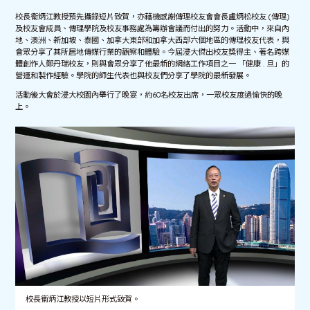
校長衞炳江教授預先攝錄短片致賀，亦藉機感謝傳理校友會會長盧炳松校友 (傳理)
及校友會成員、傳理學院及校友事務處為籌辦會議而付出的努力。活動中，來自內
地、澳洲、新加坡、泰國、加拿大東部和加拿大西部六個地區的傳理校友代表，與
會眾分享了其所居地傳媒行業的觀察和體驗。今屆浸大傑出校友獎得主、著名跨媒
體創作人鄭丹瑞校友，則與會眾分享了他最新的網絡工作項目之一 「健康 . 旦」的
營運和製作經驗。學院的師生代表也與校友們分享了學院的最新發展。
活動後大會於浸大校園內舉行了晚宴，約60名校友出席，一眾校友度過愉快的晚
上。
校長衞炳江教授以短片形式致賀。