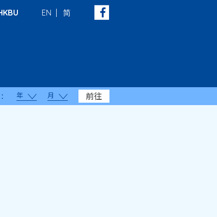
HKBU
EN
简
年
月
前往
：