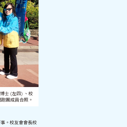
士 (左四) 、校
快閃跑團成員合照。
賽事。校友會會長校