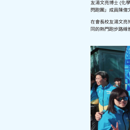
友湯文亮博士 (化
閃跑團」成員陳偉文
在會長校友湯文亮
同的熱門跑步路線