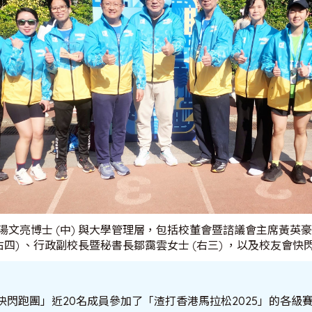
文亮博士 (中) 與大學管理層，包括校董會暨諮議會主席黃英豪博
右四) 、行政副校長暨秘書長鄒靄雲女士 (右三) ，以及校友會
快閃跑團」近20名成員參加了「渣打香港馬拉松2025」的各級