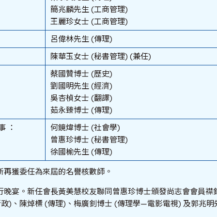
簡兆麟先生 (工商管理)
王麗珍女士 (工商管理)
呂偉林先生 (傳理)
陳華玉女士 (秘書管理) (兼任)
蔡國贊博士 (歷史)
劉國明先生 (經濟)
吳杏楨女士 (翻譯)
茹永臻博士 (傳理)
事 ：
何鏡煒博士 (社會學)
曾惠珍博士 (秘書管理)
徐國榆先生 (傳理)
所再獲委任為來屆的名譽核數師。
行晚宴。新任會長黃美慧校友聯同曾惠珍博士頒發尚志會會員襟
行政)、陳焯標 (傳理)、梅廣釗博士 (傳理學—電影電視) 及郭兆