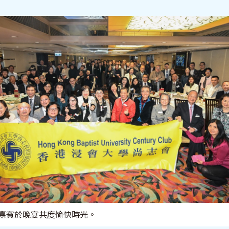
嘉賓於晚宴共度愉快時光。