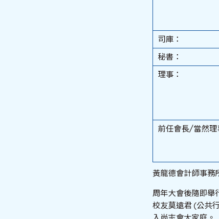
司庫：
秘書：
理事：
前任會長/當然理
黃龍德會計師事務
周年大會後隨即舉
校友莫遠君 (公共
入尚志會大家庭。