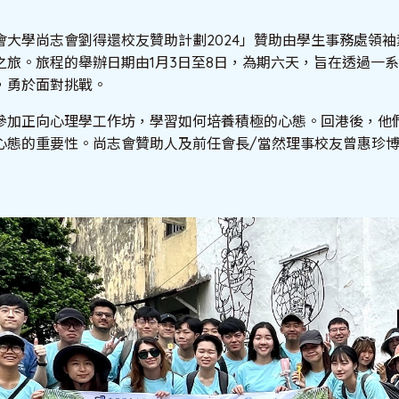
會大學尚志會劉得還校友贊助計劃2024」贊助由學生事務處領
之旅。旅程的舉辦日期由1月3日至8日，為期六天，旨在透過一
，勇於面對挑戰。
參加正向心理學工作坊，學習如何培養積極的心態。回港後，他們
態的重要性。尚志會贊助人及前任會長/當然理事校友曾惠珍博士 