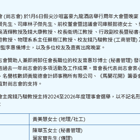
 (尚志會) 於1月6日假尖沙咀富豪九龍酒店舉行周年大會暨晚
賢先生、司庫林子傑先生、前校董會暨諮議會司庫蔡懿德女士 、
吳清輝教授及錢大康教授、校長衞炳江教授 、行政副校長暨秘書
教授、物理系系主任蘇樹江教授、校友錢乃駿教授 (工商管理) 
處總監李惠儀博士，以及多位校友及嘉賓出席晚宴。
會贊助人兼即將卸任會長職位的校友曾惠珍博士 (秘書管理) 
結過去一年尚志會的多項活動及工作成果。曾會長代表尚志會衷
、名譽核數師黃龍德會計師事務所有限公司、《馬蘭花開》籌委
直對尚志會的支持。
主席錢乃駿教授主持2024至2026年度理事會選舉，以不記名
：
黃美慧女士 (地理/社工)
陳華玉女士 (秘書管理)
葉家寶先生 (傳理)