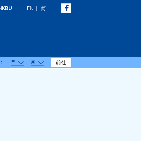
HKBU
EN
简
年
月
前往
：