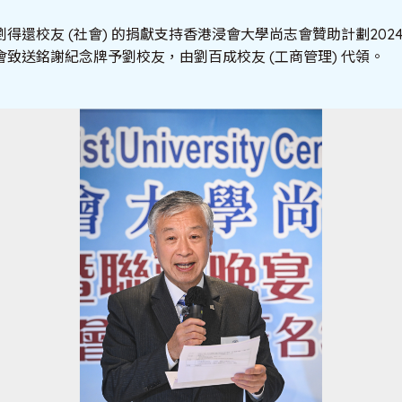
得還校友 (社會) 的捐獻支持香港浸會大學尚志會贊助計劃202
致送銘謝紀念牌予劉校友，由劉百成校友 (工商管理) 代領。