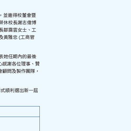
宴，並邀得校董會暨
榮休校長謝志偉博
長鄒靄雲女士、工
及黃雅忠 (工商管
發表她任期內的最後
心感謝各位理事、贊
會顧問及製作團隊，
形式順利選出新一屆