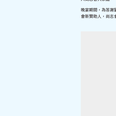
晚宴期間，為答謝劉
會新贊助人，尚志會