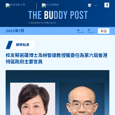
繁
2022年7月
年
月
前往
精華點滴
校友蔡若蓮博士及林智遠教授獲委任為第六屆香港
特區政府主要官員