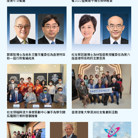
度第七次會議
會2022暨吳衛平博士榮休晚宴
鄭慕智博士及高永文醫生獲委任為香港特區
校友蔡若蓮博士及林智遠教授獲委任為第六
新一屆行政會議成員
屆香港特區政府主要官員
校友領袖與浸大事業策劃中心攜手為學生開
香港浸會大學澳洲校友會最新活動
拓電競行業的發展機會