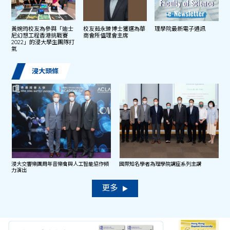
黃婉筠校友為參與「迪士
校友茹永臻博士獲選為華
理學院最新電子通訊
尼幻想工程香港挑戰賽
商會所值理會主席
2022」的浸大學生團隊打
氣
浸大頭條
浸大交響樂團周年音樂會與人工智能協作傾
國際知名學者為理學院講座系列主講
力演出
更多