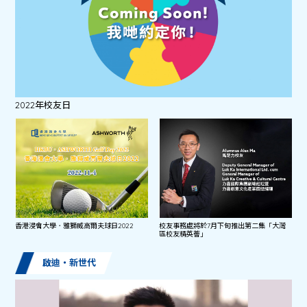
2022年校友日
香港浸會大學．雅獅威高爾夫球日2022
校友事務處將於7月下旬推出第二集「大灣
區校友精英薈」
啟迪・新世代