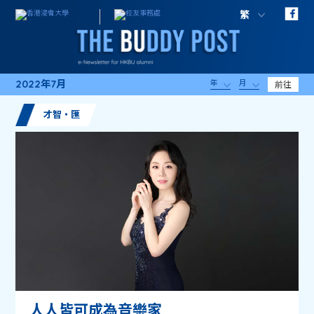
繁
2022年7月
年
月
前往
才智・匯
人人皆可成為音樂家