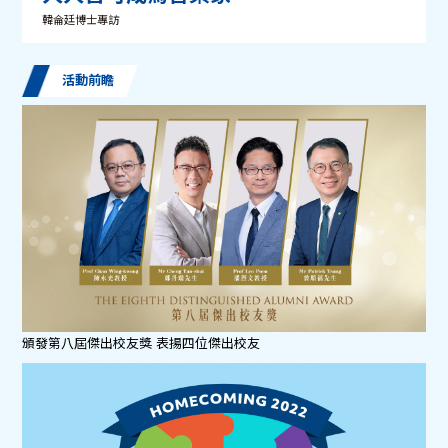
韓侖廷博士專訪
活動前瞻
頒發第八屆傑出校友獎 表揚四位傑出校友