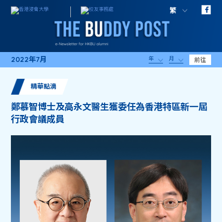
繁
2022年7月
年
月
前往
精華點滴
鄭慕智博士及高永文醫生獲委任為香港特區新一屆
行政會議成員