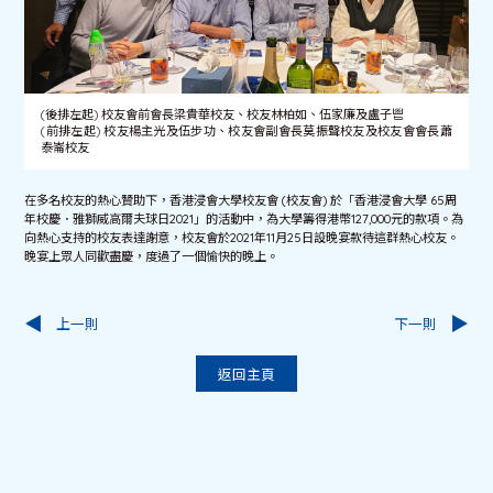
(後排左起) 校友會前會長梁貴華校友、校友林柏如、伍家廉及盧子鬯
(前排左起) 校友楊主光及伍步功、校友會副會長莫振聲校友及校友會會長蕭
泰崙校友
在多名校友的熱心贊助下，香港浸會大學校友會 (校友會) 於「香港浸會大學 65周
年校慶．雅獅威高爾夫球日2021」的活動中，為大學籌得港幣127,000元的款項。為
向熱心支持的校友表達謝意，校友會於2021年11月25日設晚宴款待這群熱心校友。
晚宴上眾人同歡盡慶，度過了一個愉快的晚上。
上一則
下一則
返回主頁