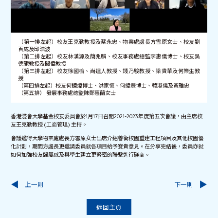
（第一排左起）校友王克勤教授及蔡永忠、物業處處長方雪原女士、校友劉
百成及邱浩波
（第二排左起）校友林漢源及簡兆麟、校友事務處總監李惠儀博士、校友吳
德龍教授及關偉教授
（第三排左起）校友徐國榆、尚達人教授、錢乃駿教授、梁貴華及何樂生教
授
（第四排左起）校友何鏡煒博士、洪家恆、何緯豐博士、韓淑儀及黃雅忠
（第五排） 發展事務處總監陳鄭惠蘭女士
香港浸會大學基金校友委員會於1月17日召開2021-2023年度第五次會議，由主席校
友王克勤教授 (工商管理) 主持。
會議邀得大學物業處處長方雪原女士出席介紹善衡校園重建工程項目及其他校園優
化計劃，期間方處長更邀請委員就各項目給予寶貴意見。在分享完結後，委員亦就
如何加強校友歸屬感及與學生建立更緊密的聯繫進行磋商。
上一則
下一則
返回主頁