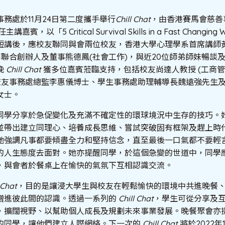
務處於11月24日第二度攜手舉行
Chill Chat
，由香港賽馬會慈善
嘉賓，以「5 Critical Survival Skills in a Fast Changi
短講後，應校友聯同與會兩位校友，香港大學心理學系首席講師黃
創聯合創辦人及董事熊德鳳(社會工作)，與近20位師弟師妹暢談
晚
Chill Chat
獲多位嘉賓蒞臨支持，包括校友尚達人教授 (工商管理
、校友事務處總監李惠儀博士、學生事務處助理輔導長魏遠強先生
女士。
同學分享於急促變化及充滿不確定性的環球境況中生存的技巧。
並帶出建立同理心、培養成長思維、嘗試突破固有框架及趕上時
她強調凡事都要傾盡全力和堅持信念，直至最後一口氣都不要輕
的人生態度去面對。她亦提醒同學，於這個急變的世道中，同學
，與會者於餐桌上在愉快的氣氛下互相認識交流。
 Chat
，目的是讓浸大學生與校友在輕鬆愉快的環境中共進晚餐
增進彼此間的認識。透過一系列的
Chill Chat
，學生可從分享及
，擴闊視野、以幫助個人成長及規劃未來事業發展。晚餐聚會亦
的同學，讓他們建立人際網絡。下一次的
Chill Chat
將於2022年