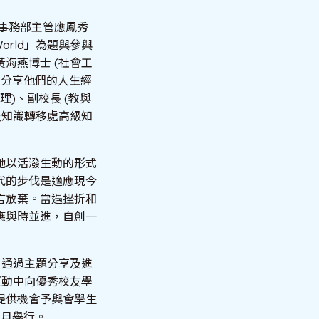
事務部主管應鳳秀
ng World」為題與參與
海燕博士 (社會工
及分享他們的人生經
)、副校長 (教與
及知識轉移處高級知
她以活潑生動的形式
代的步伐是適應現今
言放棄。當遇挫折和
應與時並進，自創一
、通過主題分享及進
互動中向優秀校友學
提供機會予與會學生
1月舉行。