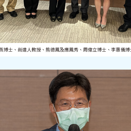
黃海燕博士、尚達人教授、熊德鳳及應鳳秀、周偉立博士、李惠儀