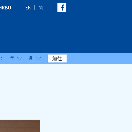
HKBU
EN
简
年
月
前往
：