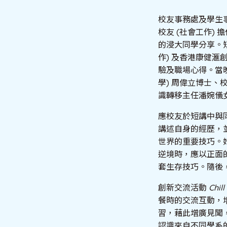
校友事務處及學生事
校友 (社會工作) 擔任主講
的浸大同學分享。
作) 及香港康健滙
驗及職場心得。當
學) 周偉立博士
識轉移主任潘婉儀
應校友於短講中與
講述自身的經歷，
世界的重要技巧。
逆境時，應以正面
套生存技巧。隨後
創新交流活動
Chill
餐時的交流互動，
習，藉此增廣見聞
認識來自不同學系