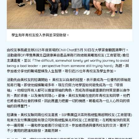
學生和年青校友投入參與並深受啟發。
由校友事務處主辦2023年度首場的Chill Chat於3月 30日在大學宴會廳圓滿舉行。
活動邀得DFI零售集團北亞健康美容產品業務行政總裁黃曦嵐校友 (工商管理) 擔任
主講嘉賓，並以「The difficult, somewhat lonely yet worthy journey to avoid
being a bad leader – perspective from someone still trying hard」為題，與
參加者分享他的職場歷練及人生智慧，吸引近25位年青校友及學生參加。
活動先由黃校友的短講開始。 黃校友以自身的經歷，表示要成為一位優秀的領袖是
知易行難。即使他縱橫職場多年，現在仍努力地學習如何避免成為一位「壞領
袖」。他相信所有人都可以擔當領袖的角色，而成為領袖最重要的特質是要以身作
則、勇於承擔，以及擁有同理心。最後，黃校友勉勵在座的年青校友和同學，他們
也將會成為社會的棟樑，因此應盡力把握一切的機遇，朝着成為一位人心所向的領
袖的目標奮鬥。
短講後，黃校友聯同兩位校友嘉賓，SSP集團亞太區財務總監曾超明校友 (工商管理)
和東方支付集團控股有限公司財務總監吳兆邦校友 (工商管理)，在輕鬆愉快的氣氛
中一邊用餐，一邊和參加者進行分組交流。參加者透過與優秀校友的交流，獲得了
不少實用的建議和啟發，滿載而歸。