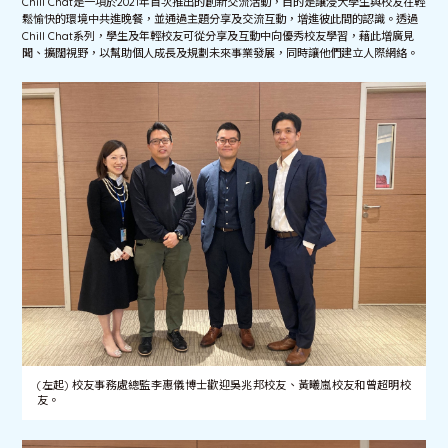
Chill Chat是一項於2021年首次推出的創新交流活動，目的是讓浸大學生與校友在輕
鬆愉快的環境中共進晚餐，並通過主題分享及交流互動，增進彼此間的認識。透過
Chill Chat系列，學生及年輕校友可從分享及互動中向優秀校友學習，藉此增廣見
聞、擴闊視野，以幫助個人成長及規劃未來事業發展，同時讓他們建立人際網絡。
(左起) 校友事務處總監李惠儀博士歡迎吳兆邦校友、黃曦嵐校友和曾超明校
友。