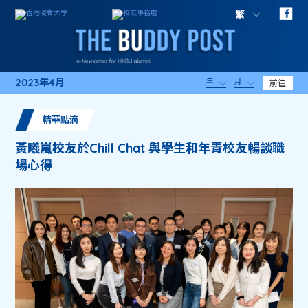
繁
2023年4月
年
月
前往
精華點滴
黃曦嵐校友於Chill Chat 與學生和年青校友暢談職
場心得