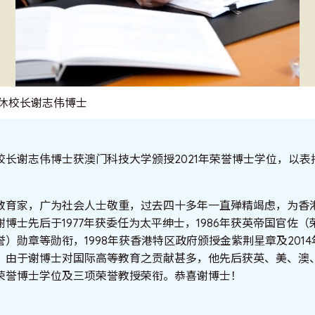
休校长谢志伟博士
校长谢志伟博士获澳门科技大学颁授2021年荣誉博士学位，以表
教育家，广为社会人士敬重，过去四十多年一直殚精竭虑，为香
博士先后于1977年获委任为太平绅士，1986年获英帝国官佐（荣
）勋章等勋衔，1998年获香港特区政府颁授金紫荆星章及201
。由于谢博士对国际高等教育之贡献甚多，他先后获英、美、澳
荣誉博士学位及三项荣誉教授荣衔。恭喜谢博士！