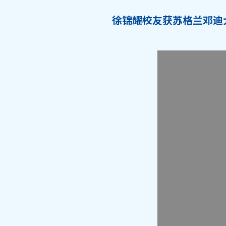
徐锦耀校友获苏格兰邓迪