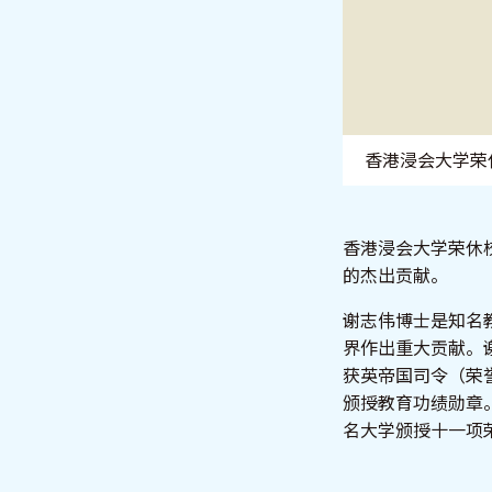
香港浸会大学荣
香港浸会大学荣休
的杰出贡献。
谢志伟博士是知名
界作出重大贡献。谢
获英帝国司令（荣誉
颁授教育功绩勋章
名大学颁授十一项