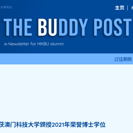
主页
过往期数
澳门科技大学颁授2021年荣誉博士学位