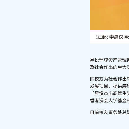
(左起) 李惠仪
昇悦环球资产管理集
及社会作出的重大
区校友为社会作出
发展项目，提供廉
「昇悦杰出商管生
香港浸会大学基金
日前校友事务处总