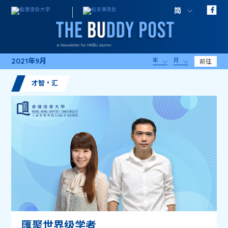
简
2021年9月
年
月
前往
才智・汇
匯聚世界级学者