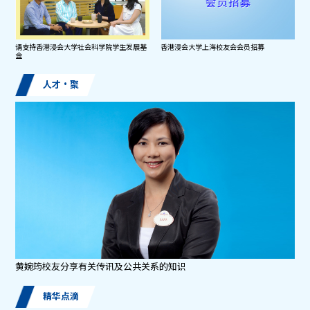
请支持香港浸会大学社会科学院学生发展基
香港浸会大学上海校友会会员招募
金
人才・聚
黄婉筠校友分享有关传讯及公共关系的知识
精华点滴