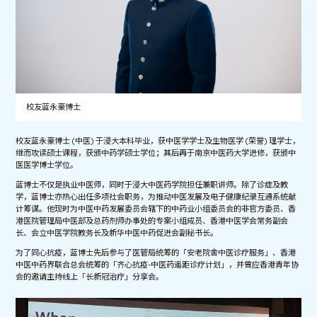
校友蓝永豪博士
校友蓝永豪博士 (中医) 于浸大本科毕业，获中医学学士及生物医学 (荣誉) 理学士，
继而攻读硕士课程，获颁中药学硕士学位；其后再于南京中医药大学进修，获颁中
医医学博士学位。
蓝博士不仅是执业中医师，同时于浸大中医药学院担任兼职讲师。除了诊症及教
学，蓝博士亦热心出任多项社会职务，为推动中医发展及电子健康纪录互通系统献
计筹谋。他现时为中医中药发展委员会辖下的中药业小组委员会的非官方委员、香
港医院管理局中医部及总药剂师办事处的专案小组成员、香港中医学会常务副会
长、会立中医学院教务长及新华中医中药促进会副秘书长。
为了同心抗疫，蓝博士先后参与了医管局统筹的「安老院舍中医诊疗服务」、香港
中医中药界联合总会统筹的「齐心抗疫-中医药遥距诊疗计划」，并曾应香港青年协
会的邀请主持线上「长新冠治疗」分享会。