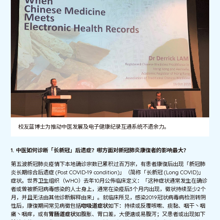
校友蓝博士为推动中医发展及电子健康纪录互通系统不遗余力。
1. 中医如何诊断「长新冠」后遗症？哪方面对新冠肺炎康復者的影响最大？
第五波新冠肺炎疫情下本地确诊宗数已累积过百万宗，有患者康復后出现「新冠肺
炎长期综合后遗症 (Post COVID-19 condition)」（简称「长新冠 (Long COVID)」
症状。世界卫生组织（WHO）去年10月公佈临床定义：「这种症状通常发生在确诊
者或曾被新冠病毒感染的人士身上，通常在染疫后3个月内出现，徵状持续至少2个
月，并且无法由其他诊断解释由来」。就临床所见，感染2019冠状病毒病检测转阴
性后，康復期间常见病徵包括
唿吸道症状
如下：持续或反覆咳嗽、痰黏、咽干丶咽
痛丶咽痒，或有
胃肠道症状
如腹胀、胃口差，大便溏或易腹泻；又患者或出现如下