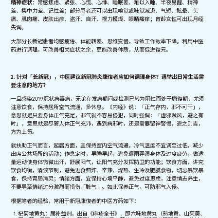
精神症状
：常感焦虑、紧张、心慌、心悸、睡眠差、难以入睡、半夜易醒、精神
差、集中力差、记性差；部分患者还可以出现嗅觉或味觉减退、气短、眩晕、头
痛、肌肉痛、皮肤出疹、盗汗、自汗、视力模煳、眼睛瘙痒；育龄女性可出现月经
失调。
大部分长新冠患者均感疲倦、体能转差、思维变慢，导致工作效率下降。利用中医
药进行调理，可改善相关症状之余，更能改善体质，从而促进復元。
2. 针对「长新冠」，中医建议新冠肺炎康復者应如何调理身体？请举出日常生活需
要注意的地方？
一旦感染2019冠状病毒病，无论在发病期间或检测已转为阴性而处于康復期，尤须
注意饮食，保持居所空气流通，多休息。《内经》说：「正气存内，邪不可干」，
意思就是只要身体正气充足，邪气就不容易侵犯，同时强调：「虚邪贼风，避之有
时」，意思就是尽管人体正气充沛，遇到病邪时，还是需要留神警惕，避之则吉，
方为上策。
就扶助正气而言，起居方面，宜保持室内空气流通，冷气温度不宜调至过低，减少
出席公共场所的活动；作息定时，早睡早起，避免遭雨弄湿身体及过度疲劳，做适
量运动使身体微微出汗，舒展阳气，让阳气充分发挥防卫的功能；饮食方面，讲究
饮食均衡，清淡节制，避免进食煎炸、辛辣、燥热、生冷及肥腻食物，切忌暴饮暴
食，保持胃肠清灵；情绪方面，宜保持心境平静，避免过度思虑，注意情志养生，
不要导至情绪过分激烈而损伤「脏气」。如此保养正气，可防邪气入侵。
根据笔者的经验，常用于新冠康復者的中医方药如下：
杞菊地黄丸：属补益剂，出自《麻疹全书》．即六味地黄丸（熟地黄、山茱萸、