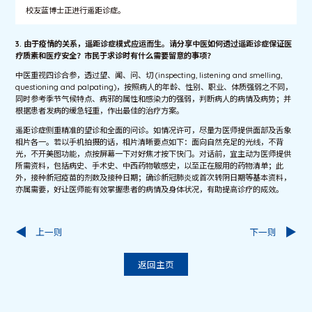
校友蓝博士正进行遥距诊症。
3. 由于疫情的关系，遥距诊症模式应运而生。请分享中医如何透过遥距诊症保证
医
疗质素和医疗安全
？市民于求诊时有什么需要留意的事项？
中医重视四诊合参，透过望、闻、问、切 (inspecting, listening and smelling,
questioning and palpating)，按照病人的年龄、性别、职业、体质强弱之不同，
同时参考季节气候特点、病邪的属性和感染力的强弱，判断病人的病情及病势；并
根据患者发病的缓急轻重，作出最佳的治疗方案。
遥距诊症侧重精准的望诊和全面的问诊。如情况许可，尽量为医师提供面部及舌象
相片各一。若以手机拍摄的话，相片清晰要点如下：面向自然充足的光线，不背
光，不开美图功能，点按屏幕一下对好焦才按下快门。对话前，宜主动为医师提供
所需资料，包括病史、手术史、中西药物敏感史，以至正在服用的药物清单；此
外，接种新冠疫苗的剂数及接种日期；确诊新冠肺炎或首次转阴日期等基本资料，
亦属需要，好让医师能有效掌握患者的病情及身体状况，有助提高诊疗的成效。
上一则
下一则
返回主页