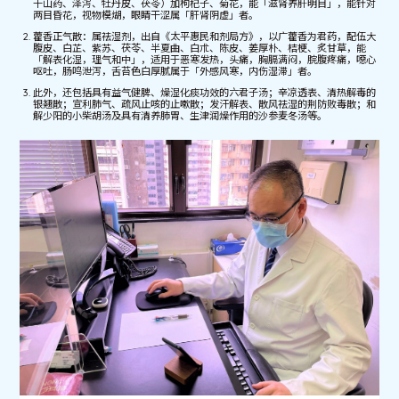
干山药、泽泻、牡丹皮、茯苓）加枸杞子、菊花，能「滋肾养肝明目」，能针对
两目昏花，视物模煳，眼睛干涩属「肝肾阴虚」者。
藿香正气散：属祛湿剂，出自《太平惠民和剂局方》，以广藿香为君药，配伍大
腹皮、白芷、紫苏、茯苓、半夏曲、白朮、陈皮、姜厚朴、桔梗、炙甘草，能
「解表化湿，理气和中」，适用于恶寒发热，头痛，胸膈满闷，脘腹疼痛，噁心
呕吐，肠鸣泄泻，舌苔色白厚腻属于「外感风寒，内伤湿滞」者。
此外，还包括具有益气健脾、燥湿化痰功效的六君子汤；辛凉透表、清热解毒的
银翘散；宣利肺气、疏风止咳的止嗽散；发汗解表、散风祛湿的荆防败毒散；和
解少阳的小柴胡汤及具有清养肺胃、生津润燥作用的沙参麦冬汤等。