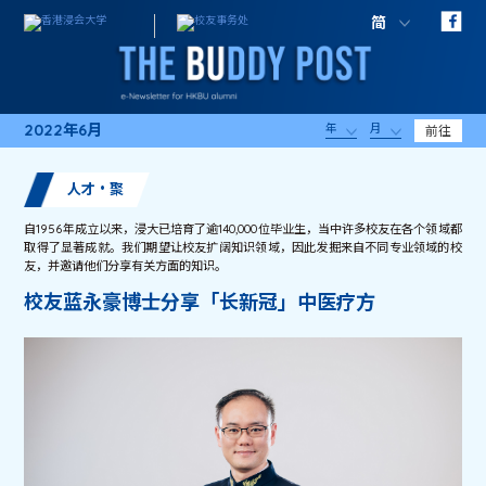
简
2022年6月
年
月
前往
人才・聚
自1956年成立以来，浸大已培育了逾140,000位毕业生，当中许多校友在各个领域都
取得了显著成就。我们期望让校友扩阔知识领域，因此发掘来自不同专业领域的校
友，并邀请他们分享有关方面的知识。
校友蓝永豪博士分享「长新冠」中医疗方