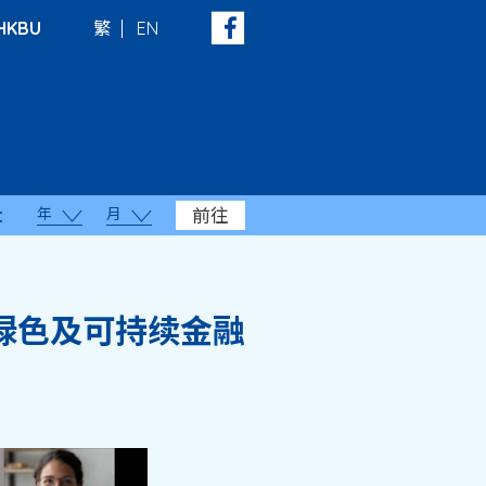
HKBU
繁
EN
年
月
前往
：
绿色及可持续金融