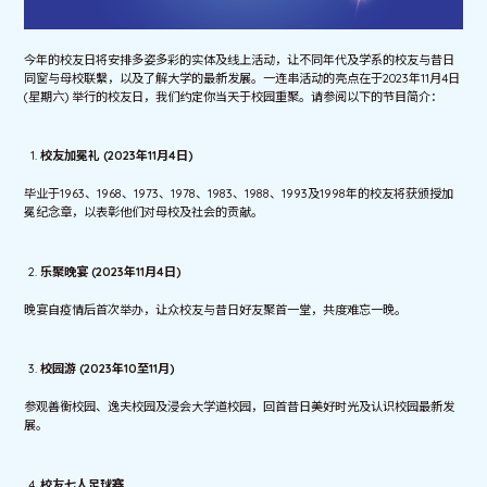
今年的校友日将安排多姿多彩的实体及线上活动，让不同年代及学系的校友与昔日
同窗与母校联繫，以及了解大学的最新发展。一连串活动的亮点在于2023年11月4日
(星期六) 举行的校友日，我们约定你当天于校园重聚。请参阅以下的节目简介：
校友加冕礼 (2023年11月4日)
毕业于1963、1968、1973、1978、1983、1988、1993及1998年的校友将获颁授加
冕纪念章，以表彰他们对母校及社会的贡献。
乐聚晚宴 (2023年11月4日)
晚宴自疫情后首次举办，让众校友与昔日好友聚首一堂，共度难忘一晚。
校园游 (2023年10至11月)
参观善衡校园、逸夫校园及浸会大学道校园，回首昔日美好时光及认识校园最新发
展。
校友七人足球赛