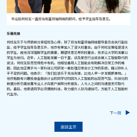
毕业后何校友一直担当和富领袖网络的顾问，给予学生指导及意见。
乐做先锋
何校友乐于与师弟妹分享经验及心得，除了担当和富领袖网络督导委员会执行副总
监，给予学生指导及意见外，他亦有幸加入了浸大校董会。由于何校友曾经是浸大
的学生，故他深深理解学生的需要，期望将意见带到校董会，务求让大学的发展以
学生为依归。近年，人工智能发展一日千里，谈及某些行业或会被人工智能取代的
说法，何校友反而觉得危中有机。他相信善用人工智能会有助解决日常工作的难
题，因此他正携手与一家科技公司研发一套处理日常会计工作的系统，藉以弥补人
手不足的问题。他表示：「我们应该乐于充当先锋，比他人早一步发掘新事物。」
他亦勉励有兴趣投身金融会计业的同学切勿因为人工智能的出现而气馁，科技化的
数据分析仍需依靠专业人才向客户阐释分析报告，人与人之间的沟通是无可取代
的。最后，他寄语同学必须拥抱科技，致力提升人际沟通技巧，方能于人工智能时
代生存。
下一则
返回主页