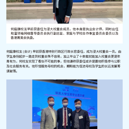
何庭康校友早前获委任为浸大校董会成员，他本身是执业会计师，同时出任
和富领袖网络督导委员会执行副总监、家庭与学校合作事宜委员会委员以及
香港菁英会执委。
何庭康校友 (会计) 早前获香港特别行政区行政长官委任，成为浸大校董会一员。由
学生身份起步一路走到校董会殊不容易，加上毕业了十数载就能加入校董会更是年
青有为，何校友实现了看似不可能的事，但他谦称获委任或许是跟他积极参与公职
及社会服务有关。他珍惜服务母校的机会，期盼能为促进母校及学生的长远发展筹
谋献策。