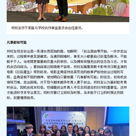
何校友亦于家庭与学校合作事宜委员会出任委员。
凡事都有可能
何校友坦言创业是一条漫长而孤独的路，他解释：「创业是由零开始，一步步走出
来的，过程艰辛甚至是痛苦。当遇到困难时，事无大小都要自己处理及解决，不能
假手于人。当老闆更需要肩负重大的承担，以及拥有顽强无比的信念及斗志，才有
机会迈向成功。」要独自挺过困境绝不容易，何校友藉著奥斯卡影帝汤汉斯主演的
电影《刧后重生》得到启发，电影主角坚持逃离荒岛的故事俨如他创业过程的写
照，主角坚毅不屈的精神，使他明白只要抱著「凡事都有可能」的信念，就有机会
排除万难，走出困境。对于现今越来越多年青人勇于创业，何校友认为最好趁年青
时创业，因机会成本较低，但提醒创业年青人寻觅志同道合的伙伴的重要性，这样
才能适时寻求专业意见；同时亦要订立目标及时限，当未能于订立的时限达到目
标，就要懂得放弃。