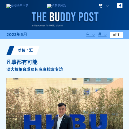
简
2023年5月
年
月
前往
才智・汇
凡事都有可能
浸大校董会成员何庭康校友专访