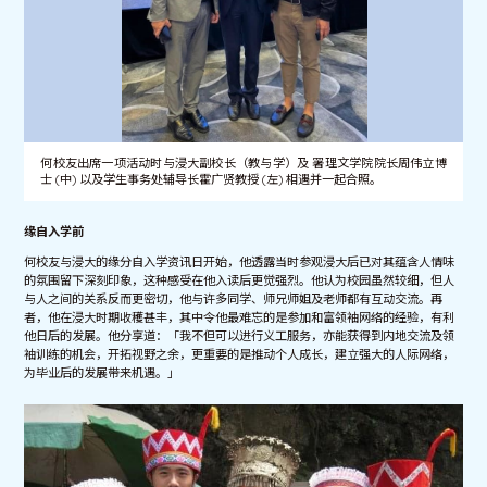
何校友出席一项活动时与浸大副校长（教与学）及 署理文学院院长周伟立博
士 (中) 以及学生事务处辅导长霍广贤教授 (左) 相遇并一起合照。
缘自入学前
何校友与浸大的缘分自入学资讯日开始，他透露当时参观浸大后已对其蕴含人情味
的氛围留下深刻印象，这种感受在他入读后更觉强烈。他认为校园虽然较细，但人
与人之间的关系反而更密切，他与许多同学、师兄师姐及老师都有互动交流。再
者，他在浸大时期收穫甚丰，其中令他最难忘的是参加和富领袖网络的经验，有利
他日后的发展。他分享道：「我不但可以进行义工服务，亦能获得到内地交流及领
袖训练的机会，开拓视野之余，更重要的是推动个人成长，建立强大的人际网络，
为毕业后的发展带来机遇。」