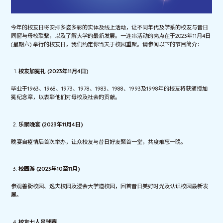
今年的校友日将安排多姿多彩的实体及线上活动，让不同年代及学系的校友与昔日
同窗与母校联繫，以及了解大学的最新发展。一连串活动的亮点在于2023年11月4日
(星期六) 举行的校友日，我们约定你当天于校园重聚。请参阅以下的节目简介：
校友加冕礼 (2023年11月4日)
毕业于1963、1968、1973、1978、1983、1988、1993及1998年的校友将获颁授加
冕纪念章，以表彰他们对母校及社会的贡献。
乐聚晚宴 (2023年11月4日)
晚宴自疫情后首次举办，让众校友与昔日好友聚首一堂，共度难忘一晚。
校园游 (2023年10至11月)
参观善衡校园、逸夫校园及浸会大学道校园，回首昔日美好时光及认识校园最新发
展。
校友七人足球赛