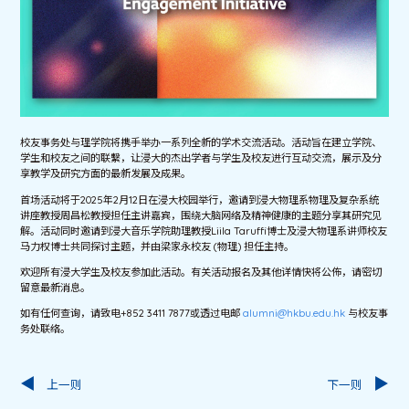
校友事务处与理学院将携手举办一系列全新的学术交流活动。活动旨在建立学院、
学生和校友之间的联繫，让浸大的杰出学者与学生及校友进行互动交流，展示及分
享教学及研究方面的最新发展及成果。
首场活动将于2025年2月12日在浸大校园举行，邀请到浸大物理系物理及复杂系统
讲座教授周昌松教授担任主讲嘉宾，围绕大脑网络及精神健康的主题分享其研究见
解。活动同时邀请到浸大音乐学院助理教授Liila Taruffi博士及浸大物理系讲师校友
马力权博士共同探讨主题，并由梁家永校友 (物理) 担任主持。
欢迎所有浸大学生及校友参加此活动。有关活动报名及其他详情快将公佈，请密切
留意最新消息。
如有任何查询，请致电+852 3411 7877或透过电邮
alumni@hkbu.edu.hk
与校友事
务处联络。
上一则
下一则