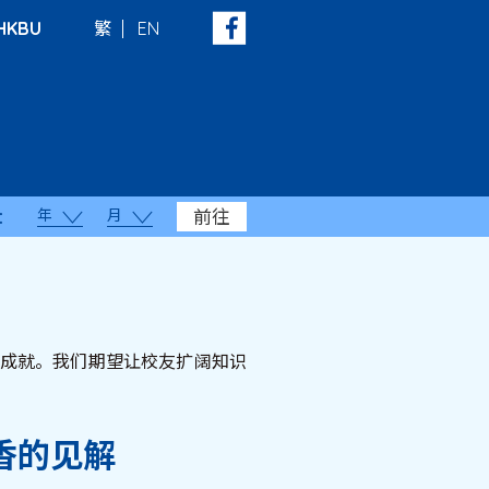
HKBU
繁
EN
年
月
前往
：
显著成就。我们期望让校友扩阔知识
香的见解