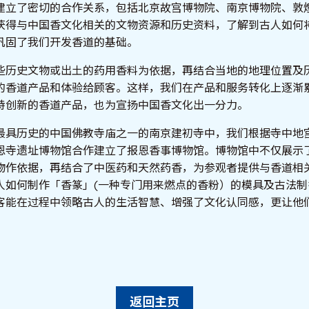
建立了密切的合作关系，包括北京故宫博物院、南京博物院、敦
获得与中国香文化相关的文物资源和历史资料，了解到古人如何
巩固了我们开发香道的基础。
些历史文物或出土的药用香料为依据，再结合当地的地理位置及
的香道产品和体验给顾客。这样，我们在产品和服务转化上逐渐
特创新的香道产品，也为宣扬中国香文化出一分力。
最具历史的中国佛教寺庙之一的南京建初寺中，我们根据寺中地
恩寺遗址博物馆合作建立了报恩香事博物馆。博物馆中不仅展示
物作依据，再结合了中医药和天然药香，为参观者提供与香道相
人如何制作「香篆」(一种专门用来燃点的香粉）的模具及古法制
客能在过程中领略古人的生活智慧、增强了文化认同感，更让他
。
返回主页