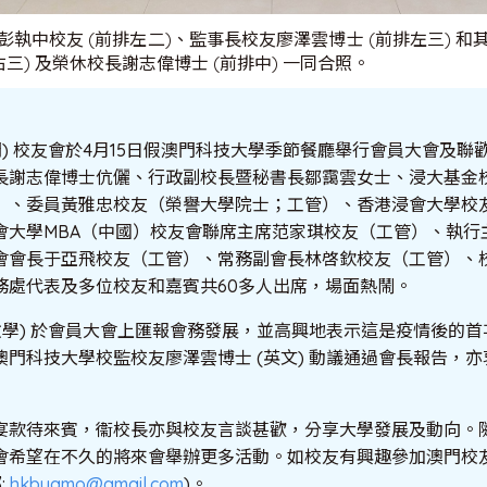
執中校友 (前排左二)、監事長校友廖澤雲博士 (前排左三) 
右三) 及榮休校長謝志偉博士 (前排中) 一同合照。
門) 校友會於4月15日假澳門科技大學季節餐廳舉行會員大會及
長謝志偉博士伉儷、行政副校長暨秘書長鄒靄雲女士、浸大基金
）、委員黃雅忠校友（榮譽大學院士；工管）、香港浸會大學校
會大學MBA（中國）校友會聯席主席范家琪校友（工管）、執行
會會長于亞飛校友（工管）、常務副會長林啓欽校友（工管）、
務處代表及多位校友和嘉賓共60多人出席，場面熱鬧。
數學) 於會員大會上匯報會務發展，並高興地表示這是疫情後的
門科技大學校監校友廖澤雲博士 (英文) 動議通過會長報告，
宴款待來賓，衞校長亦與校友言談甚歡，分享大學發展及動向。
會希望在不久的將來會舉辦更多活動。如校友有興趣參加澳門校
:
hkbuamo@gmail.com
)。