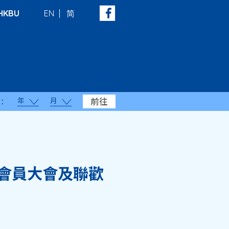
HKBU
EN
简
年
月
前往
：
的會員大會及聯歡