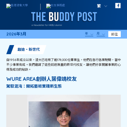
繁
2026年3月
年
月
前往
啟迪・新世代
自1956年成立以來，浸大已培育了逾178,000位畢業生，他們在各行各業馳騁，當中
不少事業有成。我們邀請了這些前途無量的新世代校友，讓他們分享開展事業的心
得及成功的秘訣。
WURE AREA創辦人葉偉靖校友
駕馭混沌：開拓藝術實踐新生態