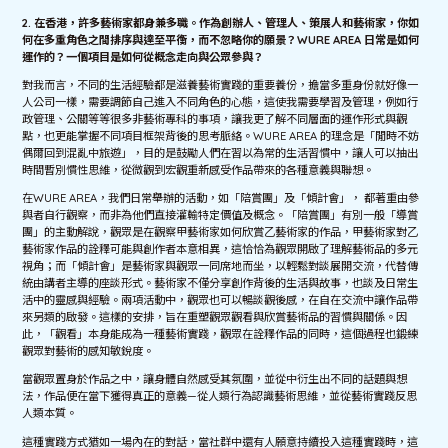
2.
在香港，許多藝術家都身兼多職。作為創辦人、管理人、策展人和藝術家，你如
何在多重角色之間排序與達至平衡，而不忽略你的願景？
WURE AREA
日常是如何
運作的？一個項目是如何從概念走向與公眾參與？
對我而言，不同的生活經驗都是滋養藝術實踐的重要養份，擔當多重身份就好像一
人公司一樣，需要調節自己進入不同角色的心態，這使我需要學習及管理，例如行
政管理、公關等等很多非藝術專科的事項，讓我更了解不同層面的運作形式與觀
點，也更能掌握不同項目框架背後的思考脈絡。WURE AREA 的理念是「閒時不妨
偶爾回到混亂中旅遊」，目的是鼓勵人們在習以為常的生活習慣中，讓人可以抽出
時間暫別慣性思維，從微觀到宏觀重新感受作品帶來的各種意義與聯想。
在WURE AREA，我們日常舉辦的活動，如「陪賞團」及「傾計會」， 都著重由參
與者自行觀察，而非為他們直接灌輸特定價值及概念。「陪賞團」有別一般「導賞
團」的主動解說，觀眾是在觀察甲藝術家如何欣賞乙藝術家的作品，甲藝術家對乙
藝術家作品的詮釋可能與創作者本意相異，這恰恰為觀眾開啟了理解藝術品的多元
視角；而「傾計會」是藝術家與觀眾一同席地而坐，以輕鬆對談展開交流，代替傳
統由講者主導的座談形式。藝術家不僅分享創作背後的生活與故事，也談及日常生
活中的靈感與經驗。兩項活動中，觀眾也可以暢談觀後感，在自在交流中讓作品帶
來另類的啟發。這樣的安排，旨在重塑觀眾觀看與欣賞藝術品的習慣與關係。因
此，「觀看」本身能成為一種藝術實踐，觀眾在詮釋作品的同時，這個過程也鍛練
觀眾對藝術的感知敏銳度。
當觀眾置身於作品之中，讓身體自然感受其氛圍，並從中衍生出不同的話題與想
法，作品便在當下獲得真正的意義—從人類行為認識藝術思維，並從藝術實踐反思
人類本質。
這種實踐方式猶如一場內在的對話，當社群中還有人願意持續投入這種實踐時，這