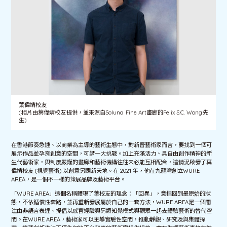
葉偉靖校友
(相片由葉偉靖校友提供，並來源自Soluna Fine Art畫廊的Felix S.C. Wong先
生)
在香港節奏急速、以商業為主導的藝術生態中，對新晉藝術家而言，要找到一個可
展示作品並孕育創意的空間，可謂一大挑戰。加上充滿活力、具自由創作精神的新
生代藝術家，與制度嚴謹的畫廊和藝術機構往往未必能互相配合，這情況啟發了葉
偉靖校友 (視覺藝術) 以創意另闢新天地。在 2021 年，他在九龍灣創立WURE
AREA，是一個不一樣的策展品牌及藝術平台。
「WURE AREA」這個名稱體現了葉校友的理念：「回異」，意指回到最原始的狀
態，不依循慣性套路，並再重新發展屬於自己的一套方法，WURE AREA是一個關
注由非語言表達、提倡以感官經驗與另類知覺模式與觀眾一起去體驗藝術的替代空
間。在WURE AREA，藝術家可以主導實驗性空間，推動靜觀、研究及與集體探