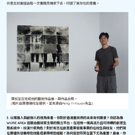
份意志就會經由每一次實踐而傳承下去，印證了其存在的意義。
葉校友在完成他的藝術作品後，與作品合照。
(相片由葉偉靖校友提供，並來源自Peng Yi-hsuan先生)
3.
以
策展人與創辦人的視角來看，你對於香港藝術界的未來有何願景？你認為像
WURE AREA
這類由藝術家主導的獨立平台，在培育一個具活力且可持續的創意生
態系統中，扮演什麼角色？對於有志在創意產業發展事業的在校生與校友，他們現
在應優先培養哪些技能或累積哪些經驗？為何這些特質在當下尤為重要？最後，你