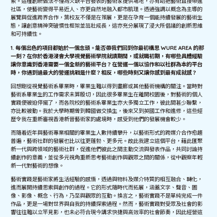
索。這種創新做法不僅為欠缺平台發表的藝術家提供場地，亦有助把藝術直接帶進
社區，使藝術變得平易近人、亦更自然地融入都市肌理。透過強調以概念為主導的
展覽與促進跨界合作，葉校友不僅是在策展，更是在孕育一個能持續發展的藝術生
態，讓創意精神突破慣性框架並茁壯成長，這亦充分展現了浸大所倡議的創新思維
和可持續性。
1.
每個出色的項目都始於一個念頭。能否帶我們回到你最初構思
WURE AREA
的那
一刻？在你於香港浸會大學視覺藝術學院就讀期間，或就職初期，有哪些具體經驗
讓你意識到香港需要一個全新的藝術平台？在營運一個以協作和以社群為本的平台
時，你遇到過最大的營運挑戰是什麼？相反，哪些時刻又讓你感到最有成就感？
回想剛從視覺藝術系畢業時，畢業生難以得到畫廊或其他藝術機構的關注。當時對
藝術系畢業生的工作需求未算殷切，因此很多畢業生在離開校園後，對藝術的個人
實踐便被迫停擺了，而各院校的藝術系畢業生亦大多獨立工作，彼此間甚少聯繫，
亦比較被動。我於大學時期曾到韓國做交換生，後來又到英國工作和進修，這些經
歷令我在重新審視香港新晉藝術家的處境時，感受到他們的發展機會較少。
而隨着近年與藝術專業相關的畢業生人數持續攀升，以藝術形式的跨媒介合作愈趨
普遍，藝術社群的發展也比以往更蓬勃、更多元。故此我建立這個平台，藉此匯聚
新一代與跨領域的藝術社群，促進他們彼此之間主動交流與發表作品，共同討論持
續創作的意義，並從多元視角重新思考藝術創作與觀眾之間的關係，從中觀察年輕
新一代對藝術的想像。
藝術實踐是藝術家將生活經驗的感悟，透過與物料及媒介特質的相互融合、轉化，
進而展開持續思索與創作的過程。它的形式隨時代而拓展，涵蓋文字、聲音、圖
像、影像、概念、行為，乃至與觀眾的互動。換言之，藝術實踐不是單純完成一件
作品，更是一場對世界與自我的持續探索過程。然而，藝術實踐對受眾及社會的影
響往往難以立竿見影，也未必符合現今講求快捷與高效率的社會節奏，因此經營這