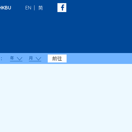
HKBU
EN
简
年
月
前往
：