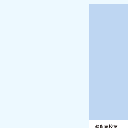
蔡永忠校友