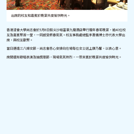
出席的校友和嘉賓於晚宴共度愉快時光。
香港浸會大學尚志會於3月8日假尖沙咀富豪九龍酒店舉行龍年春茗晚宴，逾40位校
友及嘉賓聚首一堂，一同感受新春氣氛。校友事務處總監李惠儀博士亦代表大學出
席，與校友歡聚。
當日適逢三八婦女節，尚志會悉心安排向在場每位女士送上康乃馨，以表心意。
席間還有歌唱表演及抽獎環節，現場氣氛熱烈，一眾來賓於晚宴共度愉快時光。