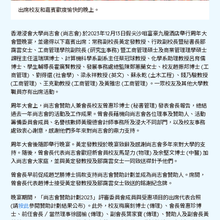
出席校友和嘉賓歡度愉快的晚上。
香港浸會大學尚志會 (尚志會) 於2023年12月13日假尖沙咀富豪九龍酒店舉行周年大
會暨晚宴，並邀得以下嘉賓出席：常務副校長黃定發教授、行政副校長暨秘書長鄒
靄雲女士、工商管理學院副院長 (研究生事務) 暨工商管理碩士及商業管理理學碩士
課程主任溫瑞琪博士、計算機科學系副系主任蔡冠球教授、化學系助理教授呂育儒
博士、學生輔導長霍廣賢教授、發展事務處總監陳鄭蕙蘭女士、校友趙振邦博士 (工
商管理) 、劉得還 (社會學) 、梁永祥教授 (英文) 、蘇永乾 (土木工程) 、錢乃駿教授
(工商管理) 、王克勤教授 (工商管理) 及黃雅忠 (工商管理) 。一眾校友及其他大學教
職員亦有出席活動。
周年大會上，尚志會贊助人兼會長校友曾惠珍博士 (秘書管理) 發表會長報告，總結
過去一年尚志會的活動及工作成果。曾會長藉機向尚志會各位理事及贊助人、活動
籌備委員會成員、名譽核數師黃龍德會計師事務所及浸大不同部門，以及校友事務
處致衷心謝意，感謝他們多年來對尚志會的鼎力支持。
周年大會後隨即舉行晚宴。黃定發教授於晚宴致辭及感謝尚志會多年來對大學的支
持。隨後，曾會長代表尚志會歡迎新會員校友馬楚力 (物理) 及余堅文博士 (中醫) 加
入尚志會大家庭，並與黃定發教授及鄒靄雲女士一同致送襟針予他們。
曾會長早前促成趙芝勝博士捐款支持尚志會贊助計劃並成為尚志會贊助人。席間，
曾會長代表趙博士接受黃定發教授及鄒靄雲女士致送的銘謝紀念牌。
晚宴期間，「尚志會贊助計劃2023」評審委員會成員與受惠項目的出席代表合照
(請
按此
參閱贊助計劃結果公布) 。此外，校友梅廣釗博士 (傳理) 、會長曾惠珍博
士、前任會長 / 當然理事徐國榆 (傳理) 、副會長葉家寶 (傳理) 、贊助人及副會長黃