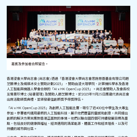
嘉賓及參加者合照留念。
香港浸會大學尚志會 (尚志會) 透過「香港浸會大學尚志會思施慈善基金有限公司趙
芝勝博士及楊煥冰女士贊助計劃2023」，贊助由浸大理學院、計算機科學系及香港
人工智能與機器人學會合辦的「AI x HK OpenCup 2023」。尚志會贊助人及會長校
友曾惠珍博士 (秘書管理) 及贊助人趙芝勝博士，於2023年11月25日應邀代表尚志會
出席活動頒獎典禮，並頒發最佳創新獎予得獎隊伍。
「AI x HK OpenCup 2023」為創新人工智能比賽，吸引了近400位中學生及大專生
參加。參賽者均運用最新的人工智能科技，展示他們豐富的靈感和創意，共同提出
創新的解決方案來應對香港正面對的事情。他們以聯合國四個可持續發展目標為重
點，包括良好的健康與福祉、經濟適用的清潔能源、體面工作和經濟增長，以及可
持續的城市與社區。