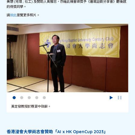
美慧 (地理 ; 社工) 及贊助人黃雅忠，亦藉此機會頒獎予《邊城話劇分享會》聽後感
的得獎同學。
請
按此
瀏覽更多照片。
黃定發教授於晚宴中致辭。
香港浸會大學尚志會贊助「AI x HK OpenCup 2023」