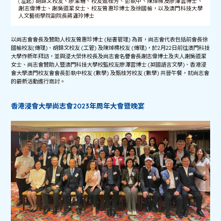
(左起) 胡錦文校友、廖潔珊、校友甄桂芳、彭執中、陳焯標及廖澤雲博士、
謝志偉博士、謝吳道潔女士、校友曾惠珍博士及徐國榆，以及澳門科技大學
人文藝術學院副院長蔣瀟玲博士
以尚志會會長及贊助人校友曾惠珍博士 (秘書管理) 為首，尚志會代表包括前會長徐
國榆校友(傳理)、胡錦文校友 (工管) 及陳焯標校友 (傳理)，於2月22日前往澳門科技
大學作新年拜訪，並與浸大榮休校長及尚志會名譽會長謝志偉博士及夫人謝吳道潔
女士、尚志會贊助人暨澳門科技大學校監校友廖澤雲博士 (英國語言文學)、香港浸
會大學澳門校友會會長彭執中校友 (數學) 及甄桂芳校友 (數學) 共晉午餐，就尚志會
的最新活動進行商討。
香港浸會大學尚志會2023年周年大會暨晚宴