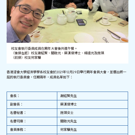
校友會執行委員成員在周年大會後共進午餐。
（後排左起）校友謝紹賢、關啟光、蘇漢煒博士、楊達光及施琪
（前排）校友何家驥
香港浸會大學經濟學學系校友會於2021年12月29日舉行周年會員大會，並選出新一
屆的執行委員會，任期兩年，成員名單如下：
會長：
謝紹賢先生
副會長：
蘇漢煒博士
名譽秘書：
施琪女士
名譽司庫：
關啟光先生
會員事務：
何家驥先生