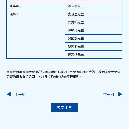
庫務長︰
鍾卓明先生
理事︰
史理生先生
郭秀銘先生
譚啟邦先生
吳國焜先生
劉家倫先生
陳志遠先生
會員於周年會員大會中亦決議通過以下事項：將學會名稱更改為「香港浸會大學公
司管治學會有限公司」，以及採納新的組織章程細則。
上一則
下一則
返回主頁