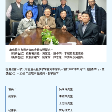
出席周年會員大會的會員合照留念。
（前排左起）校友曾月桂、吳家偉、鍾卓明、李威華及王志揚
（後排左起）校友彭建文、劉家倫、陳志遠、郭秀銘及吳國焜
香港浸會大學公司管治及董事學學會周年會員大會於2021年12月28日圓滿舉行，並
選出2021 – 2023年度理事會成員，名單如下：
會長︰
吳家偉先生
副會長︰
李威華先生
王志揚先生
秘書長︰
曾月桂女士