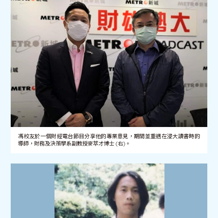
馮校友於一個財經電台節目分享他的專業意見，期間並重遇在浸大讀書時的
導師，財務及決策學系副教授麥萃才博士 (右)。