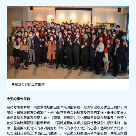
馮校友與他的工作團隊
今天的事今天做
馮校友事業有成，他認為成功的因素包括時間管理、壓力管理以及建立正向的人際
關係。儘管馮校友公務繁忙，他仍抽空參與金融教育及慈善的工作，出任百年樹人
會慈善基金董事及榮譽主席、《閱讀．夢飛翔》文化關懷慈善基金董事及主席等，
他分享其時間管理的哲學時說：「要將處理的事項按重要性及緊急性順序排好，當
中一些需要交托他人的事項要抱有『今天的事今天做』的心態，儘早分派予同事，
切勿讓自己變成工作環節上的瓶頸。」常言道交遊廣闊有利事業發展，馮校友則強