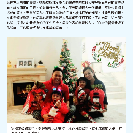
馮校友以自身的經驗，勉勵有興趣投身金融服務業的年輕人盡早認清自己的事業路
向，訂立清晰的目標，並裝備好自己，例如每天閱讀最少一份報紙，不能依靠網上
速成的資料，要嘗試深入地了解當前政經行情、增進行業的知識，才能見微知著，
在事業領域飛翔。他語重心長勸勉年輕人凡事都要仔細了解，不能抱著一知半解的
心態，這樣才能養成良好的工作態度。最後他寄語年青校友：「自身的習慣養成工
作態度，工作態度將會決定事業的高度」。
馮校友公務繁忙，幸好獲得太太支持，悉心照顧家庭，使他無後顧之憂，在