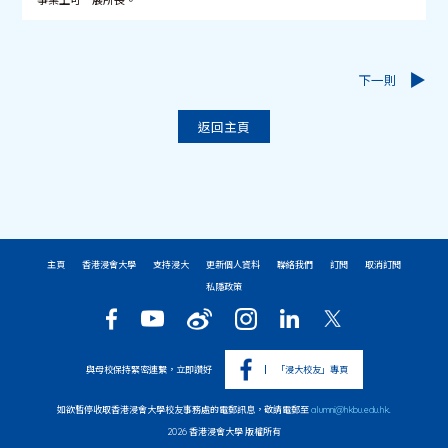
事業上可一展所長。
下一則
返回主頁
主頁
香港浸會大學
支持浸大
更新個人資料
聯絡我們
訂閱
取消訂閱
私隱政策
與母校保持緊密連繫，立即讚好
「浸大校友」專頁
如欲暫停收取香港浸會大學校友事務處的電郵訊息，敬請電郵至
alumni@hkbu.edu.hk
.
2026 香港浸會大學 版權所有