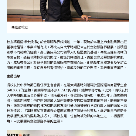
馮嘉諾校友
校友馮嘉諾博士(財務) 於金融服務界縱橫逾二十年，現時於本港上市金融集團出任
董事總經理，事業卓越有成。馮校友自大學時期已立志於金融服務界發展，並積極
累積不同範疇的經驗，為日後成為公司領導人打造堅實的基礎。馮校友擁有清晰的
事業目標，憑藉他積極求變的態度、嚴謹的時間管理、善於交際及堅韌的抗壓能
力，成功帶領公司於競爭激烈的金融服務界突圍而出。他勉勵年青校友要及早訂立
明確的事業目標，並從自身的習慣開始，養成良好的工作態度，為未來事業奮鬥。
主動出擊
馮校友於中學時期已擔任學生會會長，在浸大讀書時則活躍於國際經濟商管學生會
(AIESEC) 的活動，期間帶領過不少AIESEC的項目，鍛鍊領導才能。此外，馮校友於
大學時期的生活也多采多姿，他活躍外向，喜歡趁假期時如「電波少年」般周遊列
國，探索新國度；他亦趁課餘於大型連鎖電器零售店擔當兼職銷售員，磨練銷售技
巧，誰想到錬成的銷售技巧有助馮校友順利通過滙豐銀行見習行政人員的面試。馮
校友憶述：「當時面試官要求我介紹面試場樓下游泳池的賣點，幸好銷售的經驗令
我掌握到推銷的要點及技巧。」馮校友是三位當時被取錄的本地生之一，初露頭
角，自此展開其金融服務事業的生涯。