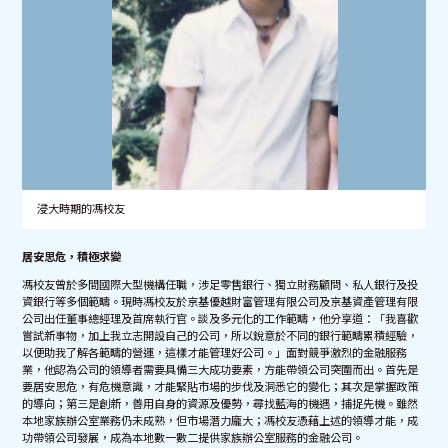
浸大時期的馮校友
居安思危，積極求變
馮校友曾於多間國際大型機構任職，涉足零售銀行、獨立財務顧問、私人銀行及投
資銀行等多個範疇。現時馮校友於京基優越財富管理有限公司及京基資產管理有限
公司出任董事總經理及首席執行官。談及多元化的工作範疇，他分享道：「我喜歡
嘗試新事物，加上我立志開設自己的公司，所以銳意於不同的銀行範疇累積經驗，
以便助我了解各範疇的營運，這樣才能管理好公司。」面對競爭激烈的金融服務
業，他認為公司的領導者需要具備三大成功要素，方能帶領公司突圍而出。首先是
要居安思危，有危機意識，才能緊貼市場的步伐及洞悉它的變化；其次是掌握政策
的導向；第三是創新，善用自身的資源及優勢，尋找藍海的機遇，捕捉先機。雖然
本地家族辦公室業務仍未成熟，但市場潛力龐大；馮校友憑藉上述的領導才能，成
功帶領公司發展，成為本地數一數二提供家族辦公室服務的金融公司。