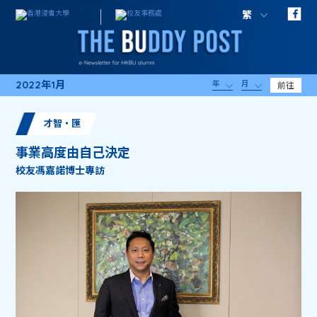
繁
2022年1月
年
月
前往
才智・匯
事業高度由自己決定
校友馮嘉諾博士專訪