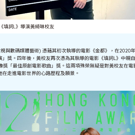
《填詞L》導演黃綺琳校友
電視與數碼媒體藝術) 憑藉其初次執導的電影《金都》，在2020
演」獎。四年後，黃校友再次憑為其執導的電影《填詞L》中親
金像獎「最佳原創電影歌曲」獎。這兩項殊榮無疑是對黃校友在電
她在走進電影世界的心路歷程及願景。