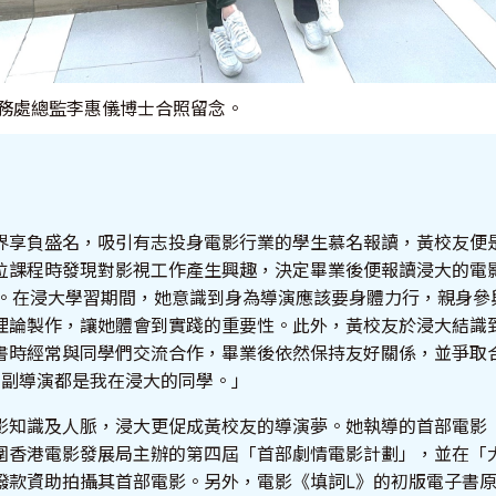
務處總監李惠儀博士合照留念。
界享負盛名，吸引有志投身電影行業的學生慕名報讀，黃校友便
位課程時發現對影視工作產生興趣，決定畢業後便報讀浸大的電
A) 。在浸大學習期間，她意識到身為導演應該要身體力行，親身
理論製作，讓她體會到實踐的重要性。此外，黃校友於浸大結識
書時經常與同學們交流合作，畢業後依然保持友好關係，並爭取
的副導演都是我在浸大的同學。」
影知識及人脈，浸大更促成黃校友的導演夢。她執導的首部電影
圍香港電影發展局主辦的第四屆「首部劇情電影計劃」，並在「
撥款資助拍攝其首部電影。另外，電影《填詞L》的初版電子書