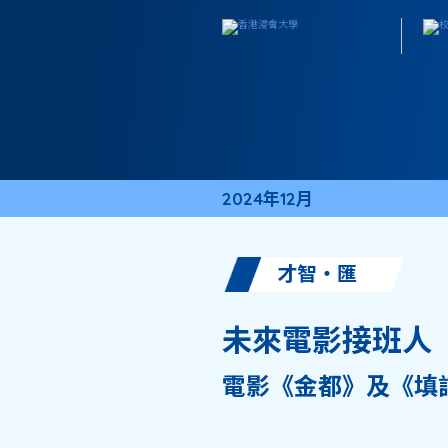
2024年12月
才智・匯
未來電影接班人
電影《金都》及《填