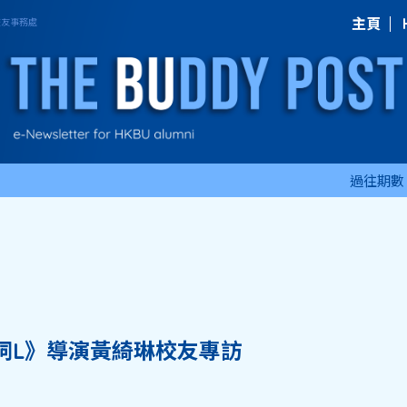
主頁
過往期數
詞L》導演黃綺琳校友專訪