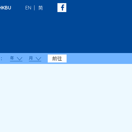
HKBU
EN
简
年
月
前往
：