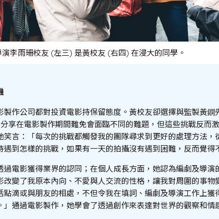
演李雨珊校友 (左三) 是黃校友 (右四) 在浸大的同學。
機
影製作公司都對投資電影持保留態度。黃校友卻選擇與監製黃鐦
友分享在電影製作期間難免會面臨不同的難題，但這些挑戰反而
她笑言：「每次的挑戰都觸發我的團隊尋求到更好的處理方法，
待遇到怎樣的挑戰，如果有一天的拍攝沒有遇到困難，反而覺得
透過電影獲得業界的認同；在個人成長方面，她認為編劇及導演
影改變了我原本內向、不愛與人交流的性格，讓我對周圍的事物
活點滴或與朋友的相處，不但令我在填詞、編劇及導演工作上獲
。」通過電影製作，她學會了透過創作來表達對世界的觀察和情