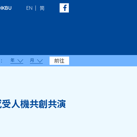
HKBU
EN
简
年
月
前往
：
感受人機共創共演