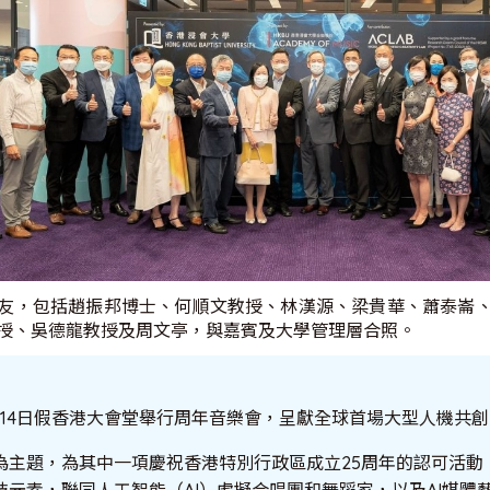
友，包括趙振邦博士、何順文教授、林漢源、梁貴華、蕭泰崙
授、吳德龍教授及周文亭，與嘉賓及大學管理層合照。
月14日假香港大會堂舉行周年音樂會，呈獻全球首場大型人機共
為主題，為其中一項慶祝香港特別行政區成立25周年的認可活動