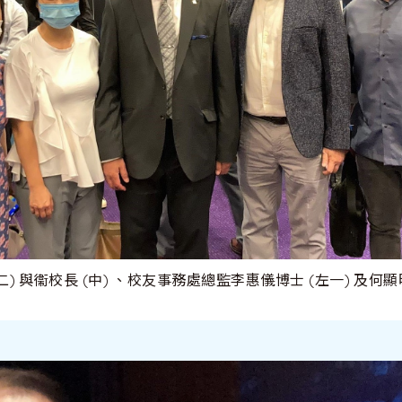
二) 與衞校長 (中) 、校友事務處總監李惠儀博士 (左一) 及何顯明