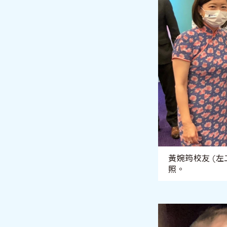
黃婉筠校友 (左
照。