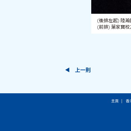
(後排左起) 
(前排) 葉家寶校
上一則
主頁
香