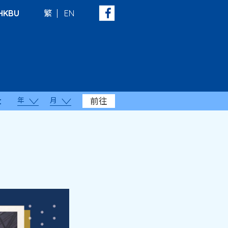
HKBU
繁
EN
年
月
前往
：