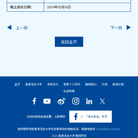
截止报名日期：
2024年10月16日
上一则
下一则
返回主页
主页
香港浸会大学
支持浸大
更新个人资料
联络我们
订阅
取消订阅
私隐政策
与母校保持紧密连繫，立即赞好
「浸大校友」专页
如欲暂停收取香港浸会大学校友事务处的电邮讯息，敬请电邮至
alumni@hkbu.edu.hk
.
2026 香港浸会大学 版权所有