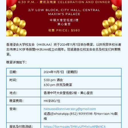
香港浸会大学校友会（HKBUAA）将于2024年11月7日举办晚宴，以庆祝荣休校长谢
志伟博士90岁寿辰暨HKBUAA成立63周年。现诚邀各位校友会会员及校友们共聚晚
宴。
晚宴详情如下：
日期：
2024年11月7日（星期四）
时间：
5:00 pm 酒会
6:30 pm 庆祝及晚宴
地点：
香港中环大会堂低座2楼 – 美心皇宫
晚宴费用：
HK$580/位
查询：
hkbuaa63anniversary@gmail.com
或透过WhatsApp (852) 90199398 与Harrison Ho联
络
报名及付款连结：
https://forms.gle/3MKuUFMWiuAPBkNC6