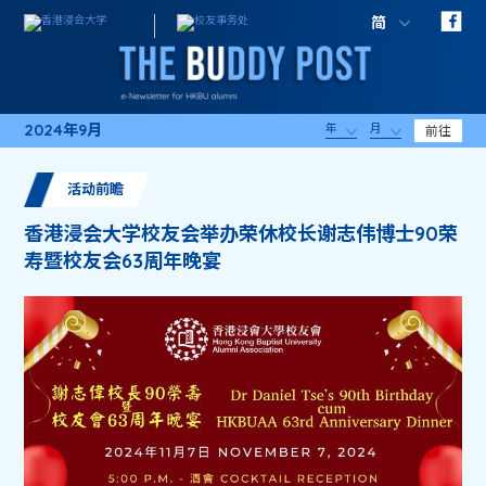
简
2024年9月
年
月
前往
活动前瞻
香港浸会大学校友会举办荣休校长谢志伟博士90荣
寿暨校友会63周年晚宴