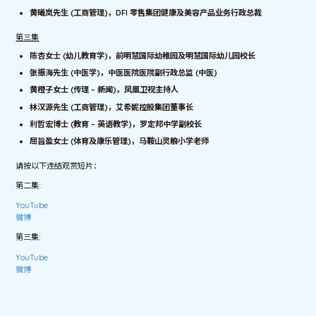
黄曦岚先生
(
工商管理
)
，
DFI
零售集团健康及美容产品业务行政总裁
第三集
陈杏女士
(
幼儿教育学
)
，前明慧国际幼稚园及明慧国际幼儿园校长
张振海先生
(
中医学
)
，中医医院医院副行政总监
(
中医
)
黄橙子女士
(
传理
–
新闻
)
，凤凰卫视主持人
林汉源先生
(
工商管理
)
，艾希妮控股集团董事长
利哲宏博士
(
教育
–
英语教学
)
，罗定邦中学副校长
屈旨盈女士
(
体育及康乐管理
)
，马鞍山灵粮小学老师
请按以下连结观赏短片：
第二集:
YouTube
微博
第三集:
YouTube
微博