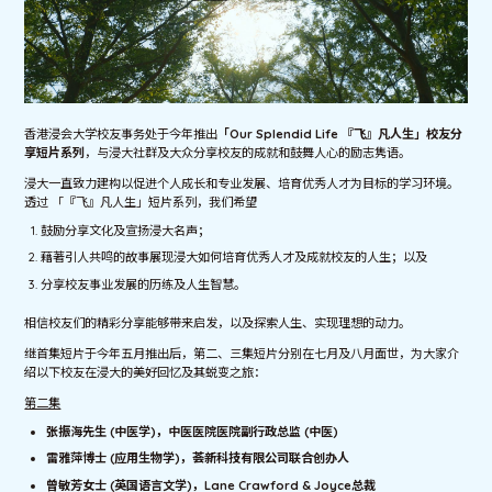
香港浸会大学校友事务处于今年推出
「
Our Splendid Life
『飞』凡人生」校友分
享短片系列
，与浸大社群及大众分享校友的成就和鼓舞人心的励志隽语。
浸大一直致力建构以促进个人成长和专业发展、培育优秀人才为目标的学习环境。
透过 「『飞』凡人生」短片系列，我们希望
鼓励分享文化及宣扬浸大名声；
藉著引人共鸣的故事展现浸大如何培育优秀人才及成就校友的人生；以及
分享校友事业发展的历练及人生智慧。
相信校友们的精彩分享能够带来启发，以及探索人生、实现理想的动力。
继首集短片于今年五月推出后，第二、三集短片分别在七月及八月面世，为大家介
绍以下校友在浸大的美好回忆及其蜕变之旅：
第二集
张振海先生
(
中医学
)
，中医医院医院副行政总监
(
中医
)
雷雅萍博士
(
应用生物学
)
，荟新科技有限公司联合创办人
曾敏芳女士
(
英国语言文学
)
，
Lane Crawford & Joyce
总裁