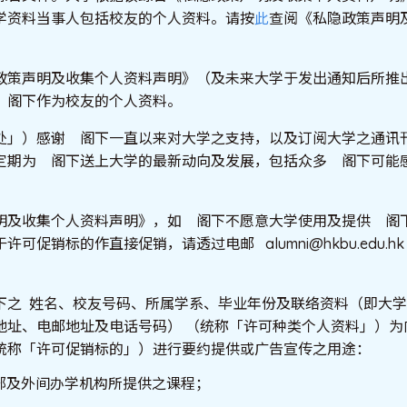
学资料当事人包括校友的个人资料。请按
此
查阅《私隐政策声明
政策声明及收集个人资料声明》（及未来大学于发出通知后所推
 阁下作为校友的个人资料。
处」）感谢 阁下一直以来对大学之支持，以及订阅大学之通讯刊
定期为 阁下送上大学的最新动向及发展，包括众多 阁下可能
。
明及收集个人资料声明》，如 阁下不愿意大学使用及提供 阁
促销标的作直接促销，请透过电邮 alumni@hkbu.edu.hk 或致
下之 姓名、校友号码、所属学系、毕业年份及联络资料（即大
地址、电邮地址及电话号码） （统称「许可种类个人资料」）为
统称「许可促销标的」）进行要约提供或广告宣传之用途：
部及外间办学机构所提供之课程；