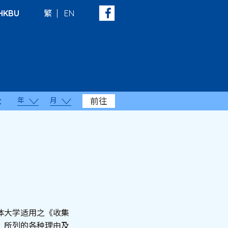
HKBU
繁
EN
年
月
前往
：
体大学适用之《收集
》所列的各种理由及