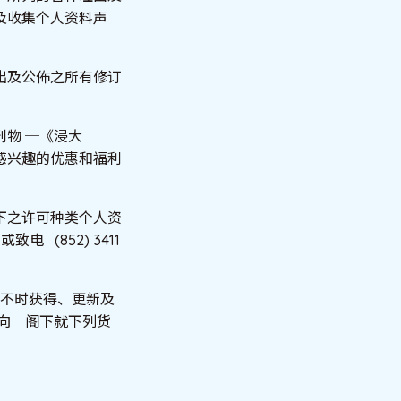
及收集个人资料声
出及公佈之所有修订
物 ─《浸大
感兴趣的优惠和福利
下之许可种类个人资
电 (852) 3411
学不时获得、更新及
向 阁下就下列货