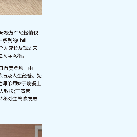
生与校友在轻松愉快
的Chill
助个人成长及规划未
立人际网络。
于9月29日首度登场。由
场练历及人生经验。短
位师弟师妹于晚餐上
达人教授(工商管
转移处主管陈庆忠