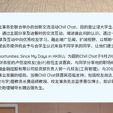
事务处联合举办的创新交流活动Chill Chat，目的是让浸大学
通过主题分享及进餐时的交流互动，增进彼此间的认识。透过一系列
从分享及互动中向优秀校友学习，藉此增广见闻，扩阔视野、以帮
聚会亦提供机会予与会学生认识来自不同学系的同学，让他们建
portunities: Since My Days in HKBU」为题的Chill Chat
集团首席财务官的卢恺浚校友(会计)担任主讲嘉宾，与同学分享他的职
薇金融控股有限公司投资部负责人郭一凡校友(工商管理)，与20
业发展的经验。当晚Chill Chat获嘉宾莅临支持，包括校友尚
(教与学)暨教务长黄岳顺教授、校友事务处总监李惠仪博士、知识
处助理辅导长魏远强先生。