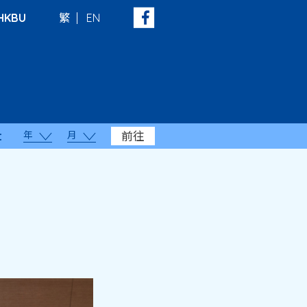
HKBU
繁
EN
年
月
前往
：