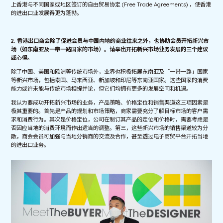
上香港与不同国家或地区签订的自由贸易协定 (Free Trade Agreements) ，使香港
的进出口业发展得更为蓬勃。
2. 香港出口商会除了促进会员与中国内地的商业往来之外，也协助会员开拓新兴市
场（如东南亚及一带一路国家的市场）。请举出开拓新兴市场业务发展的三个建议
或心得。
除了中国、美国和欧洲等传统市场外，业界也积极拓展东南亚及「一带一路」国家
等新兴市场，包括泰国、马来西亚、新加坡和印尼等东南亚国家。这些国家的消费
能力或许未能与传统市场相提并论，但它们均拥有更多的发展空间和机遇。
我认为要成功开拓新兴市场的业务，产品策略、价格定位和销售渠道这三项因素是
极其重要的。首先是产品的规划和市场策略，商家需要充分了解目标市场的客户需
求和消费行为。其次是价格定位，公司在制订其产品的定位和价格时，需要考虑是
否因应当地的消费环境而作出适当的调整。第三，这些新兴市场的销售渠道较为分
散，商会会员可加强与当地分销商的交流及合作，甚至透过电子商贸平台开拓当地
的进出口业务。