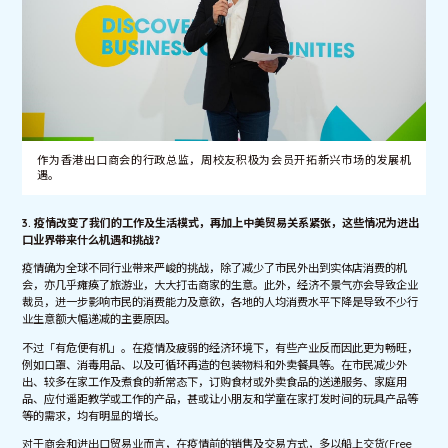
作为香港出口商会的行政总监，周校友积极为会员开拓新兴市场的发展机
遇。
3. 疫情改变了我们的工作及生活模式，再加上中美贸易关系紧张，这些情况为进出
口业界带来什么机遇和挑战？
疫情确为全球不同行业带来严峻的挑战，除了减少了市民外出到实体店消费的机
会，亦几乎瘫痪了旅游业，大大打击商家的生意。此外，经济不景气亦会导致企业
裁员，进一步影响市民的消费能力及意欲，各地的人均消费水平下降是导致不少行
业生意额大幅递减的主要原因。
不过「有危便有机」。在疫情及疲弱的经济环境下，有些产业反而因此更为畅旺，
例如口罩、消毒用品、以及可循环再造的包装物料和外卖餐具等。在市民减少外
出、较多在家工作及煮食的新常态下，订购食材或外卖食品的送递服务、家庭用
品、应付遥距教学或工作的产品，甚或让小朋友和学童在家打发时间的玩具产品等
等的需求，均有明显的增长。
对于商会和进出口贸易业而言，在疫情前的销售及交易方式，多以船上交货(Free