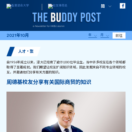
简
2021年10月
年
月
前往
人才・聚
自1956年成立以来，浸大已培育了逾131,000位毕业生，当中许多校友在各个领域都
取得了显著成就。我们期望让校友扩阔知识领域，因此发掘来自不同专业领域的校
友，并邀请他们分享有关方面的知识。
周德基校友分享有关国际商贸的知识