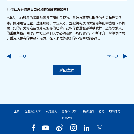
4. 你认为香港进出口贸易的发展前景如何？
本地进出口贸易的发展前景是正面和乐观的。香港有著无法取代的先天和后天优
势，例如地理位置、基建设施、专业人才、金融架构及物流运输等配套皆是世界首
屈一指的。凭藉这些优势及业界的经验，我相信香港能够继续发挥「超级联繫人」
的重要角色。同时，本地业界和人才必须紧贴市场的需求，不断求变，继续发挥属
于香港人独有的拼劲和活力，在未来竞争激烈的市场中取得先机。
上一则
下一则
返回主页
主页
香港浸会大学
支持浸大
更新个人资料
联络我们
订阅
取消订阅
私隐政策