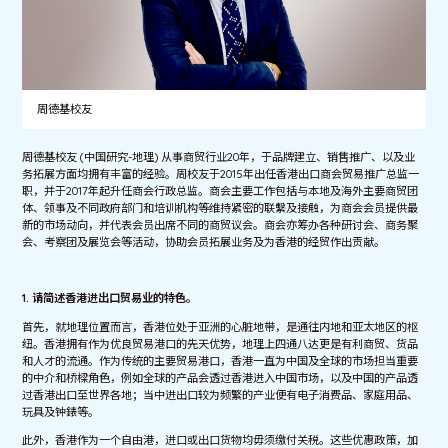
周德基校友
周德基校友 (中国研究-地理) 从事商贸行业20年，于品牌建立、销售推广、以及业
务拓展方面均拥有丰富的经验。周校友于2015年出任香港出口商会贸易推广总监一
职，并于2017年起升任商会行政总监。商会主要工作包括与本地及海外主要商贸团
体、领事及不同政府部门和培训机构等维持紧密的联繫及接触，为商会会员提供最
新的市场动向，并代表会员出席不同的商贸议会。商会亦筹办各种研讨会、商务聚
会、考察团及展览会等活动，协助会员拓展业务及为香港的经贸作出贡献。
1. 请简述香港进出口贸易业的特色。
首先，就地理位置而言，香港位处于亚洲的心脏地带，是通往内地和亚太地区的枢
纽。香港拥有作为优良贸易港口的先天优势，地理上四通八达更是有利商贸、货品
和人才的流通。作为传统的主要贸易港口，香港一直为中国及全球的市场担当重要
的中介和桥樑角色，例如全球的产品会透过香港进入中国市场，以及中国的产品透
过香港出口至世界各地；当中进出口较为频繁的产业便有电子消费品、家庭用品、
玩具及钟錶等。
此外，香港作为一个自由港，进口或出口货物均毋须缴付关税。这些优惠政策，加