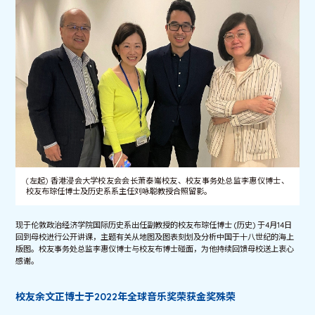
(左起) 香港浸会大学校友会会长萧泰崙校友、校友事务处总监李惠仪博士、
校友布琮任博士及历史系系主任刘咏聪教授合照留影。
现于伦敦政治经济学院国际历史系出任副教授的校友布琮任博士 (历史) 于4月14日
回到母校进行公开讲课，主题有关从地图及图表刻划及分析中国于十八世纪的海上
版图。校友事务处总监李惠仪博士与校友布博士碰面，为他持续回馈母校送上衷心
感谢。
校友余文正博士于2022年全球音乐奖荣获金奖殊荣