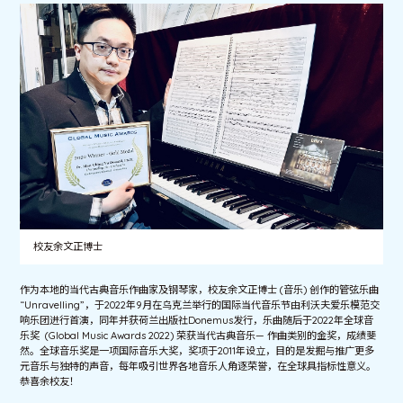
校友余文正博士
作为本地的当代古典音乐作曲家及钢琴家，校友余文正博士 (音乐) 创作的管弦乐曲
“Unravelling”，于2022年9月在乌克兰举行的国际当代音乐节由利沃夫爱乐模范交
响乐团进行首演，同年并获荷兰出版社Donemus发行，乐曲随后于2022年全球音
乐奖 (Global Music Awards 2022) 荣获当代古典音乐— 作曲类别的金奖，成绩斐
然。全球音乐奖是一项国际音乐大奖，奖项于2011年设立，目的是发掘与推广更多
元音乐与独特的声音，每年吸引世界各地音乐人角逐荣誉，在全球具指标性意义。
恭喜余校友！