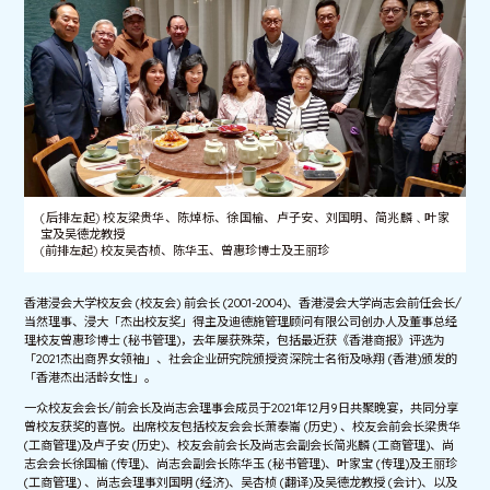
(后排左起) 校友梁贵华、陈焯标、徐国榆、卢子安、刘国明、简兆麟﹑叶家
宝及吴德龙教授
(前排左起) 校友吴杏桢、陈华玉、曾惠珍博士及王丽珍
香港浸会大学校友会 (校友会) 前会长 (2001-2004)、香港浸会大学尚志会前任会长/
当然理事、浸大「杰出校友奖」得主及迪德施管理顾问有限公司创办人及董事总经
理校友曾惠珍博士 (秘书管理)，去年屡获殊荣，包括最近获《香港商报》评选为
「2021杰出商界女领袖」、社会企业研究院颁授资深院士名衔及咏翔 (香港)颁发的
「香港杰出活龄女性」。
一众校友会会长/前会长及尚志会理事会成员于2021年12月9日共聚晚宴，共同分享
曾校友获奖的喜悦。出席校友包括校友会会长萧泰崙 (历史) 、校友会前会长梁贵华
(工商管理)及卢子安 (历史)、校友会前会长及尚志会副会长简兆麟 (工商管理)、尚
志会会长徐国榆 (传理)、尚志会副会长陈华玉 (秘书管理)、叶家宝 (传理)及王丽珍
(工商管理) 、尚志会理事刘国明 (经济)、吴杏桢 (翻译)及吴德龙教授 (会计)、以及