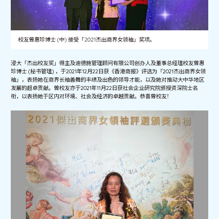
校友曾惠珍博士 (中) 接受「2021杰出商界女领袖」奖项。
浸大「杰出校友奖」得主及迪德施管理顾问有限公司创办人及董事总经理校友曾惠
珍博士 (秘书管理) ，于2021年12月22日获《香港商报》评选为「2021杰出商界女领
袖」，表扬她在商界长袖善舞的丰绩及出色的领导才能，以及她对推动大中华地区
发展的超卓贡献。曾校友亦于2021年11月22日获社会企业研究院颁授资深院士名
衔，以表扬她于区内对环境、社会及经济的卓越贡献。恭喜曾校友！