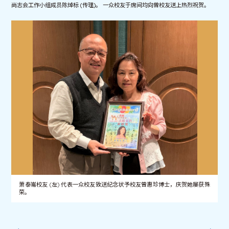
尚志会工作小组成员陈焯标 (传理)。 一众校友于席间均向曾校友送上热烈祝贺。
萧泰崙校友 (左) 代表一众校友致送纪念状予校友曾惠珍博士，庆贺她屡获殊
荣。