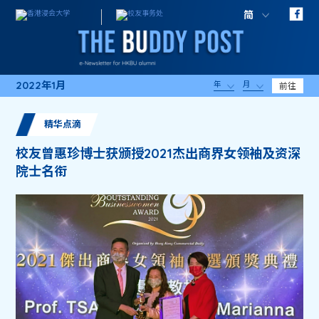
简
2022年1月
年
月
前往
精华点滴
校友曾惠珍博士获颁授2021杰出商界女领袖及资深
院士名衔