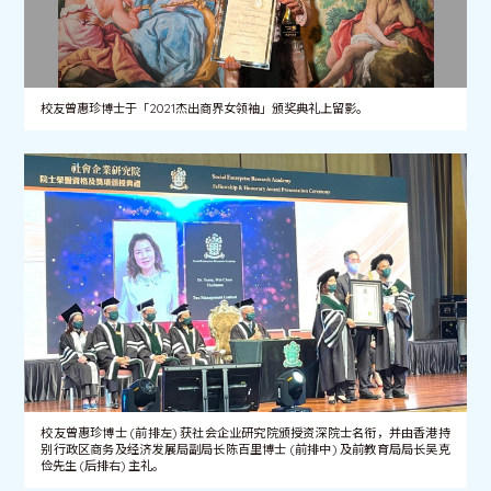
校友曾惠珍博士于「2021杰出商界女领袖」颁奖典礼上留影。
校友曾惠珍博士 (前排左) 获社会企业研究院颁授资深院士名衔，并由香港持
别行政区商务及经济发展局副局长陈百里博士 (前排中) 及前教育局局长吴克
俭先生 (后排右) 主礼。