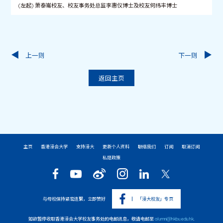
(左起) 萧泰崙校友、校友事务处总监李惠仪博士及校友何纬丰博士
上一则
下一则
返回主页
主页
香港浸会大学
支持浸大
更新个人资料
联络我们
订阅
取消订阅
私隐政策
与母校保持紧密连繫，立即赞好
「浸大校友」专页
如欲暂停收取香港浸会大学校友事务处的电邮讯息，敬请电邮至
alumni@hkbu.edu.hk
.