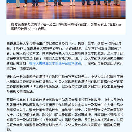
校友萧泰崙及梁贵华 (右一及二) 与郭毅可教授 (右四)、邹霭云女士 (右五) 及
潘明伦教授 (右三) 合照。
由香港浸会大学与香港生产力促进局合办的「人、机器、艺术、创意 — 国际研讨
会」于8月9日在香港会议展览中心举行。研讨会匯聚一众学术界和业界的顶尖学
者、研究人员和艺术家，共同探讨有关人与人工智能共创艺术的发展。浸大亦于研
讨会中宣布成立全球首个「图灵人工智能交响乐团」。浸大早前获研究资助局拨款
资助研究计划「
香港人机共生艺术创造平台技术建设
」，是次研讨会亦是此研究计
划的另一项重要成果。
研讨会十分荣幸邀得香港特别行政区行政长官李家超先生、中华人民共和国科学技
术部国际合作司副司长徐捷先生、中央人民政府驻香港特别行政区联络办公室青年
工作部部长张志华博士透过视像致辞、以及香港特别行政区创新科技及工业局局长
孙东教授亲临致辞。
开幕仪式其他主礼嘉宾包括大学教育资助委员会秘书长邓特抗教授、中央人民政府
驻香港特别行政区联络办公室新界工作部副部长朱宜华女士及香港生产力促进局总
裁毕坚文先生、浸大校董会暨谘议会主席陈镇仁博士、校董会暨谘议会司库蔡懿德
女士、校长卫炳江教授、副校长（研究及拓展）郭毅可教授、行政副校长暨秘书长
邹霭云女士及协理副校长（跨学科研究）潘明伦教授。多位校友亦拨冗出席，共同
见证大学致力推动香港及至全球的艺术、文化以及艺术科技发展这个重要的里程
碑。