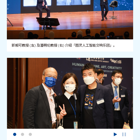
郭毅可教授 (左) 及潘明伦教授 (右) 介绍「图灵人工智能交响乐团」。