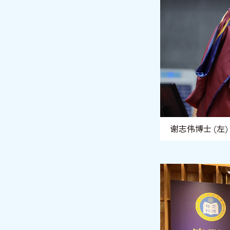
谢志伟博士 (左