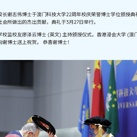
校长谢志伟博士于澳门科技大学22周年校庆荣誉博士学位颁授典
社会所做出的杰出贡献，典礼于3月27日举行。
校监校友廖泽云博士 (英文) 主持颁授仪式。香港浸会大学 (澳门
向谢博士送上祝贺。 恭喜谢博士！