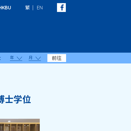
HKBU
繁
EN
年
月
前往
：
博士学位