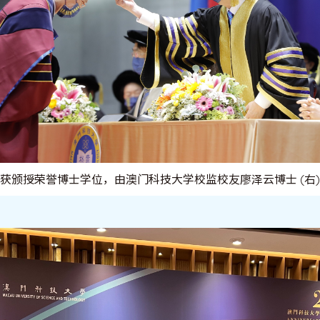
) 获颁授荣誉博士学位，由澳门科技大学校监校友廖泽云博士 (右