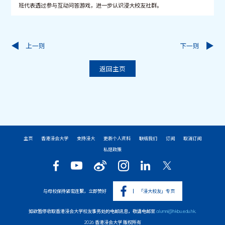
班代表透过参与互动问答游戏，进一步认识浸大校友社群。
上一则
下一则
返回主页
主页
香港浸会大学
支持浸大
更新个人资料
联络我们
订阅
取消订阅
私隐政策
与母校保持紧密连繫，立即赞好
「浸大校友」专页
如欲暂停收取香港浸会大学校友事务处的电邮讯息，敬请电邮至
alumni@hkbu.edu.hk
.
2026 香港浸会大学 版权所有