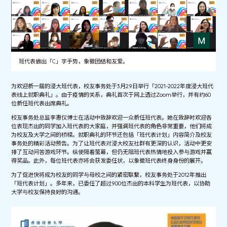
班代表做出「C」字手势，象徵团结和友爱。
为欢迎新一届的浸大班代表，校友事务处于3月29日举行「2021-2022年度浸大班代
表线上就职典礼」。由于疫情的关系，典礼首次于网上透过Zoom举行，并有约60
位新任班代表出席典礼。
校友事务处总监李惠仪博士在活动中致辞欢迎一众新任班代表。她在致辞时欢迎各
位表现杰出的同学加入班代表的大家庭，并强调班代表的角色非常重要，他们将成
为校友及大学之间的桥樑。就职典礼的环节还包括「班代表计划」内容简介及校友
事务处的精彩活动预告。为了让班代表对浸大校友社群有更深的认识，活动中更安
排了互动问答游戏环节。纵使隔着萤幕，但仍无阻班代表热情地投入参与游戏并赢
得奖品。此外，每位班代表亦将会获发委任状，以象徵班代表终身身份的展开。
为了促进快将成为校友的同学与母校之间的紧密联繫，校友事务处于2012年推出
「班代表计划」。多年来，已委任了超过900位杰出的本科学生为班代表，以协助
大学与校友保持良好的沟通。