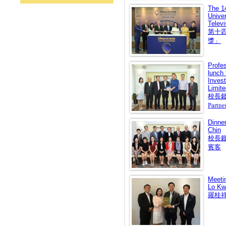
The 1
Univer
Televi
第十
獎」
Profe
lunch 
Invest
Limite
校長錢大
Partne
Dinne
Chin
校長
賓客
Meetin
Lo Kw
羅桂