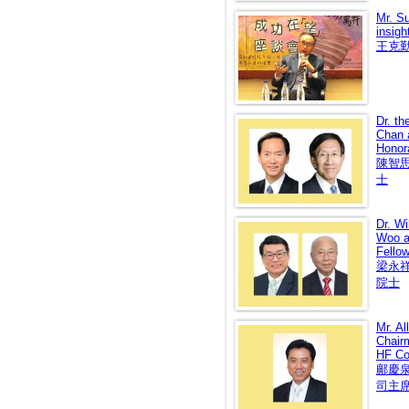
Mr. S
insigh
王克
Dr. t
Chan 
Honor
陳智
士
Dr. Wi
Woo a
Fello
梁永
院士
Mr. A
Chair
HF Con
鄺慶
司主