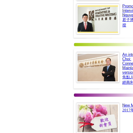
Promot
Interv
Nguye
君子
授
An int
Choi:
Conne
Mainla
versio
焦點人
經商
New M
201