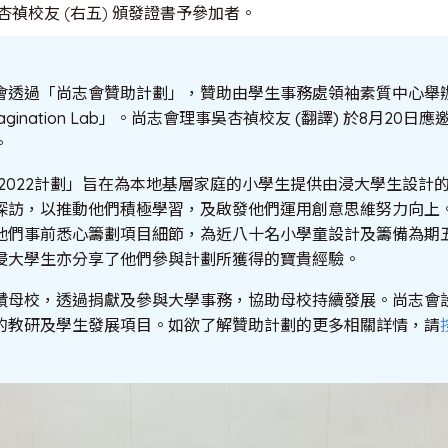
禎校友 (右五) 頒發證書予參加者。
會透過「尚志會贊助計劃」，贊助由學生事務處領袖素質中心舉辦的
 @ Imagination Lab」。尚志會理事吳杏禎校友 (翻譯) 於8月2
。
hool 2022計劃」旨在為本地基層家庭的小學生提供由浸大學生設
探訪，以推動他們積極學習，及啟發他們運用創意思維努力向上
他們事前悉心籌劃項目細節，為近八十名小學童設計及籌備為期
浸大學生亦分享了他們參與計劃所獲得的寶貴經驗。
饋母校，透過捐獻及參與大學事務，協助母校持續發展。尚志會
的教研及學生發展項目。如欲了解贊助計劃的更多相關詳情，請