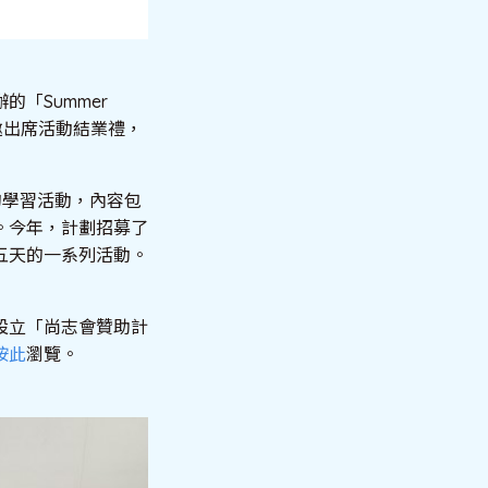
「Summer
0日應邀出席活動結業禮，
計的學習活動，內容包
。今年，計劃招募了
五天的一系列活動。
設立「尚志會贊助計
按此
瀏覽。