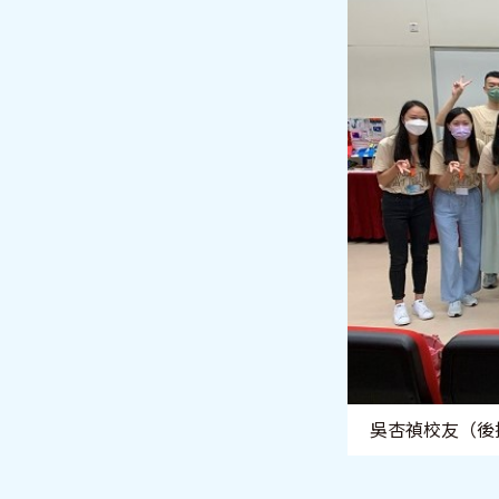
吳杏禎校友（後