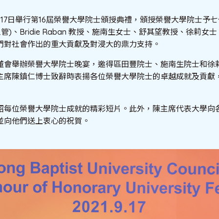
17日舉行第16屆榮譽大學院士頒授典禮，頒授榮譽大學院士予
管)、Bridie Raban 教授、施南生女士、舒其望教授、徐莉
們對社會作出的重大貢獻及對浸大的鼎力支持。
董會舉辦榮譽大學院士晚宴，邀得區田豐院士、施南生院士和徐
主席陳鎮仁博士致辭時表揚各位榮譽大學院士的卓越成就及貢獻
紹每位榮譽大學院士成就的精彩短片。此外，陳主席代表大學向
並向他們送上衷心的祝賀。