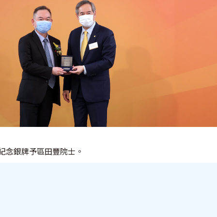
紀念銀牌予區田豐院士。