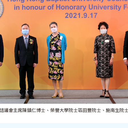
會暨諮議會主席陳鎮仁博士、榮譽大學院士區田豐院士、施南生院