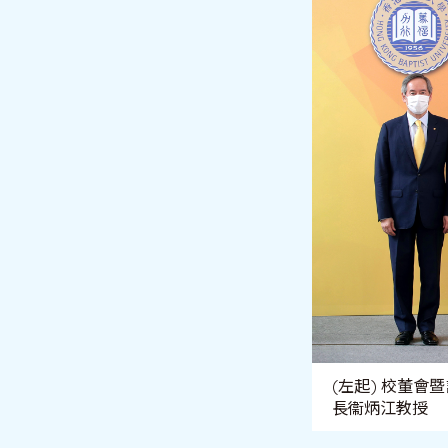
(左起) 校董
長衞炳江教授