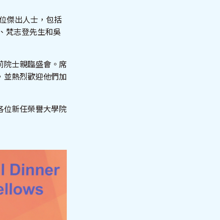
七位傑出人士，包括
女士、梵志登先生和吳
莉院士親臨盛會。席
，並熱烈歡迎他們加
各位新任榮譽大學院