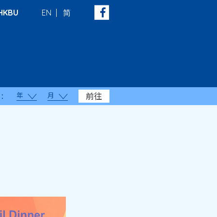
HKBU
EN
简
年
月
前往
：