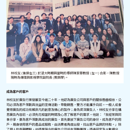
林校友 (後排左三) 於浸大時期與當時的導師陳家華教授 (左一) 合影，陳教授
現時為傳理與影視學院副院長 (教與學)。
成為客戶的客戶
林校友於廣告行業發展至今逾二十年，他認為廣告公司與客戶的關係唇齒相依，公
司必須為客戶策劃具效益的宣傳活動，帶動銷售，雙方才能攜手向前。一般人或會
覺得廣告的成功有賴非凡的創意及精心的製作；身為資深廣告人，林校友分享在構
思廣告內容前，必須先花相當的時間及心思了解客戶的需求。他說：「我經常與同
事分享，要為客戶策劃具成效的廣告，首先要放下廣告公司的身份，成為客戶的用
戶，親身使用客戶的產品或服務，由消費者角度出發，找出客戶品牌的特點。」除
了個人的直觀體驗，他透露現今的廣告公司設有策略團隊，透過研究及大數據分