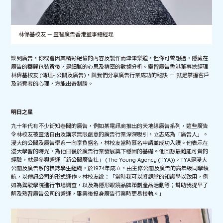
林偉基校友 — 靈智廣告香港董事總經理
談到廣告，你或會因其精彩絕倫的內容及製作而津津樂道，但你可曾想過，隱藏在
廣告的華麗包裝背後，是細膩的心思及精密的數據分析。靈智廣告香港董事總經理
林偉基校友 (傳理- 公關及廣告)，與我們分享廣告行業成功的秘訣 － 就是掌握客戶
及消費者的心理，方能出奇制勝。
明日之星
九十年代有不少街知巷聞的廣告，例如某電訊商推出的天地線廣告系列，這些廣告
令林校友被靈活自由及講求無限創意的廣告行業深深吸引，立志成為「廣告人」。
浸大的公關及廣告學系一向享負盛名，林校友當時慕名申請並成功入讀。他表示在
浸大學習的時光，為他日後於廣告行業發展奠下穩固的基礎。他回想最難能可貴的
經驗，就是參與營運「新公關廣告社」 (The Young Agency (TYA))。TYA是浸大
公關及廣告系的標誌學生組織，於1974年成立，由主修公關及廣告的高年級同學領
航，以傳訊公司的形式運作。林校友說：「當時我可以將課堂的知識學以致用，例
如為駕駛學院進行市場調查，以及為隱形眼鏡品牌策劃產品活動等；幫助我提早了
解及熟習廣告公司的營運，畢業後投身廣告行業時更易接軌。」