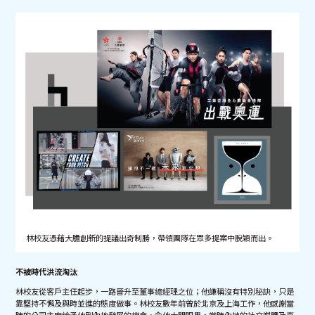
林校友憑藉大膽創新的提議出奇制勝，帶領團隊在眾多提案中脫穎而出。
不被時代洪流淘汰
林校友從客戶主任起步，一路晉升至董事總經理之位；他謙稱沒有特別秘訣，只是
靠堅持不懈及與時並進的態度做事。林校友數年前曾於北京及上海工作，他感謝當