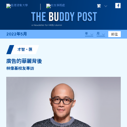
繁
2022年5月
年
月
前往
才智・匯
廣告的華麗背後
林偉基校友專訪