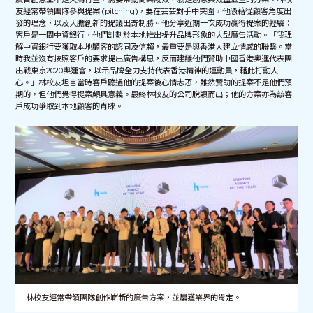
友經常帶領團隊參與提案 (pitching)，要在芸芸對手中突圍，他憑藉從顧客角度出
發的理念，以及大膽創新的提議出奇制勝。他分享近期一次成功贏得提案的經驗：
客戶是一間中資銀行，他們計劃於本地推出提升品牌形象的大型廣告活動。「我理
解中資銀行要獲取本地顧客的認同及信賴，最重要是與香港人建立情感的聯繫。當
時我並沒有按照客戶的要求提出廣告構思，反而建議他們贊助中國香港奧運代表團
出戰東京2020奧運會，以示品牌全力支持代表香港精神的運動員，藉此打動人
心。」林校友坦言當時客戶聽過他的提案後心情忐忑，雖然贊助的提案不是他們預
期的，但他們覺得提案頗具意義。最終林校友的公司脫穎而出；他的方案亦為該客
戶成功爭取到本地顧客的青睞。
林校友經常帶領團隊創作嶄新的廣告方案，並屢獲業界的肯定。