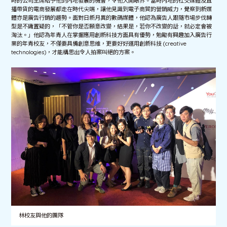
時的公司主席給予他到內地發展的機會，令他大開眼界。當時內地的社交媒體及直
播帶貨的電商發展都走在時代尖端，讓他見識到電子商貿的營銷威力，覺察到新媒
體亦是廣告行銷的趨勢。面對日新月異的數碼媒體，他認為廣告人跟隨市場步伐轉
型是不庸置疑的，「不管你是否願意改變，結果是，若你不改變的話，就必定會被
淘汰。」他認為年青人在掌握應用創新科技方面具有優勢，勉勵有興趣加入廣告行
業的年青校友，不僅要具備創意思維，更要好好運用創新科技 (creative
technologies)，才能構思出令人拍案叫絕的方案。
林校友與他的團隊