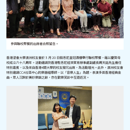
參與聯校聚餐的出席者合照留念。
香港浸會大學澳洲校友會於 3 月 20 日假悉尼皇冠酒樓舉行聯校聚餐，藉以慶賀母
校成立六十八周年。活動邀請到香港駐悉尼經濟貿易辦事處副處長周天諾先生擔任
特別嘉賓，以及來自香港4間大學的校友撥冗出席，為活動增光。此外，澳洲校友會
特別邀請CCA社區中心的樂器組導師，以「音樂人生」為題，表演多首香港經典金
曲。眾人沉醉於美妙樂韻之餘，亦在歡樂笑談中互道近況。