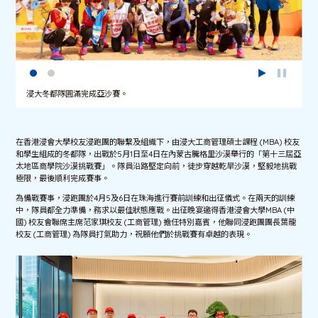
浸大冬都隊圓滿完成亞沙賽。
在香港浸會大學校友浸跑團的聯繫及組織下，由浸大工商管理碩士課程 (MBA) 校友
和學生組成的冬都隊，出戰於5月1日至4日在內蒙古騰格里沙漠舉行的「第十三屆亞
太地區商學院沙漠挑戰賽」。隊員沿路堅定向前，徒步穿越乾旱沙漠，堅毅地挑戰
極限，最後順利完成賽事。
為備戰賽事，浸跑團於4月5及6日在珠海進行賽前訓練和出征儀式。在兩天的訓練
中，隊員都全力準備，務求以最佳狀態應戰。出征晚宴邀得香港浸會大學MBA (中
國) 校友會聯席主席范家琪校友 (工商管理) 擔任特別嘉賓，他聯同浸跑團團長葉龍
校友 (工商管理) 為隊員打氣助力，祝願他們於挑戰賽有卓越的表現。