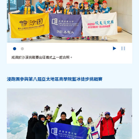
成員於沙漠挑戰賽出征儀式上一起合照。
浸跑團參與第八屆亞太地區商學院藍冰徒步挑戰賽