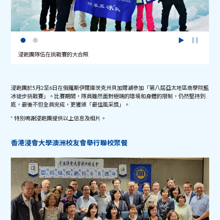
浸跑團隊伍在挑戰賽的大合照
浸跑團於3月2至6日在俄羅斯伊爾庫茨克州貝加爾湖參加「第八屆亞太地區商學院藍
冰徒步挑戰賽」。比賽期間，隊員雖然面對極端的環境和身體的限制，仍然堅持到
底，最後不但全員完成，更獲頒「最佳風采獎」。
* 特別鳴謝浸跑團提供以上信息及相片。
香港浸會大學澳洲校友會舉行聯校聚餐