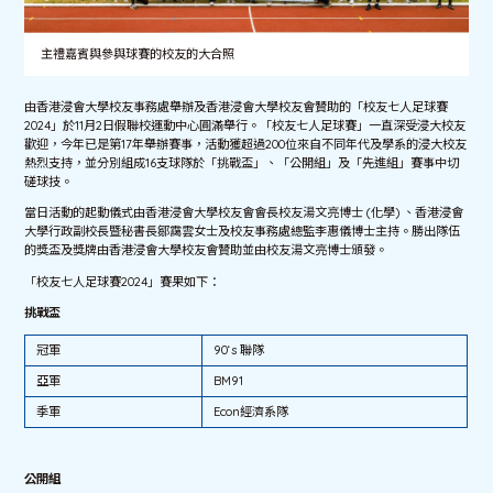
主禮嘉賓與參與球賽的校友的大合照
由香港浸會大學校友事務處舉辦及香港浸會大學校友會贊助的「校友七人足球賽
2024」於11月2日假聯校運動中心圓滿舉行。「校友七人足球賽」一直深受浸大校友
歡迎，今年已是第17年舉辦賽事，活動獲超過200位來自不同年代及學系的浸大校友
熱烈支持，並分別組成16支球隊於「挑戰盃」、「公開組」及「先進組」賽事中切
磋球技。
當日活動的起動儀式由香港浸會大學校友會會長校友湯文亮博士 (化學) 、香港浸會
大學行政副校長暨秘書長鄒靄雲女士及校友事務處總監李惠儀博士主持。勝出隊伍
的獎盃及獎牌由香港浸會大學校友會贊助並由校友湯文亮博士頒發。
「校友七人足球賽2024」賽果如下：
挑戰盃
冠軍
90‘s 聯隊
亞軍
BM91
季軍
Econ經濟系隊
公開組