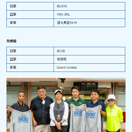
冠軍
BUSTA
亞軍
19th SRL
季軍
浸大男足14-19
先進組
冠軍
B.O.B.
亞軍
地球兒
季軍
Giant United