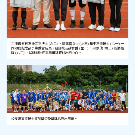
主禮嘉賓校友湯文亮博士 (左二) 、鄒靄雲女士 (左三) 和李惠儀博士 (右一) 一
同頒贈紀念品予籌委會成員，包括校友薛君爵 (左一) 、梁家俊 (右三) 及梁紹
庭 (右二) ，以感謝他們為籌備球賽付出的心血。
校友湯文亮博士頒發獎盃及獎牌給勝出隊伍。